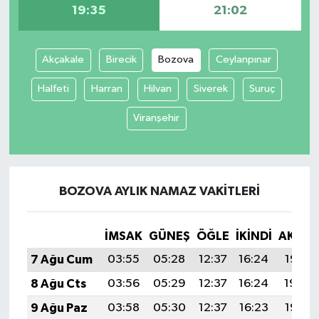
19:35
21:02
Akçakale
Birecik
Bozova
Ceylanpınar
Halfeti
Harran
Hilvan
Siverek
Suruç
Viranşehir
BOZOVA AYLIK NAMAZ VAKITLERI
İMSAK
GÜNEŞ
ÖĞLE
İKINDI
AKŞA
7 Ağu Cum
03:55
05:28
12:37
16:24
19:35
8 Ağu Cts
03:56
05:29
12:37
16:24
19:34
9 Ağu Paz
03:58
05:30
12:37
16:23
19:33