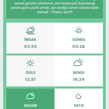
zaman güzelce dinlemek, (din kardeşiyle) karşılaştığı
zaman güler yüzlü olmak, söz verdiği zaman sözüne sâdık
GÜNDEM
kalmak.” (Hadis-i Şerif)
MAGAZİN
OTOMOBİL
İMSAK
GÜNEŞ
SAGLIK
03:55
05:28
SİYASET
SPOR
ÖĞLE
İKINDI
12:37
16:24
AKŞAM
YATSI