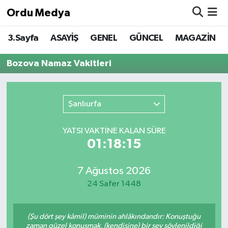
Ordu Medya
3.Sayfa
ASAYİŞ
GENEL
GÜNCEL
MAGAZİN
ASAYİŞ
Nöbetçi Eczaneler
Bozova Namaz Vakitleri
Basketbol
Hava Durumu
Bilim & Teknoloji
Namaz Vakitleri
Şanlıurfa
Borsa
Trafik Durumu
YATSI VAKTİNE KALAN SÜRE
01:18:15
EĞİTİM
Süper Lig Puan Durumu ve Fikstür
EKONOMİ
Tüm Manşetler
7 Ağustos 2026
24 Safer 1448
GENEL
Son Dakika Haberleri
(Şu dört şey kâmil) müminin ahlâkındandır: Konuştuğu
GÜNCEL
Haber Arşivi
zaman güzel konuşmak, (kendisine) bir şey söylenildiği