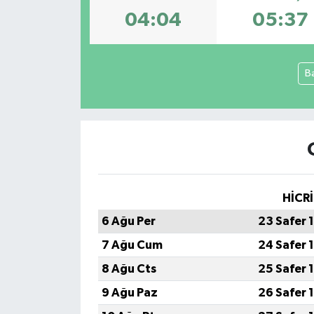
04:04
05:37
GÜNDEM
MAGAZİN
B
OTOMOBİL
SAGLIK
SİYASET
HİCRİ
SPOR
6 Ağu Per
23 Safer 
7 Ağu Cum
24 Safer 
8 Ağu Cts
25 Safer 
9 Ağu Paz
26 Safer 