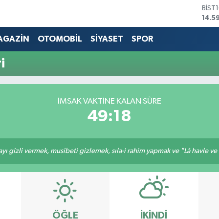
BİST
14.5
BITC
79.5
AGAZİN
OTOMOBİL
SİYASET
SPOR
DOL
45,4
i
EUR
53,3
STER
61,6
İMSAK VAKTİNE KALAN SÜRE
G.AL
49:18
686
ı gizli vermek, musibeti gizlemek, sıla-i rahim yapmak ve "Lâ havle ve lâ
ÖĞLE
İKINDI