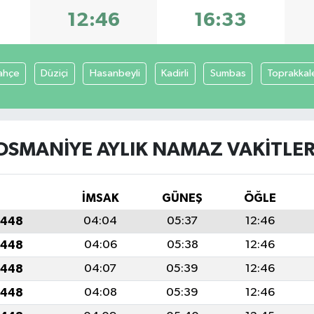
12:46
16:33
ahçe
Düziçi
Hasanbeyli
Kadirli
Sumbas
Toprakkal
OSMANIYE AYLIK NAMAZ VAKITLER
İMSAK
GÜNEŞ
ÖĞLE
1448
04:04
05:37
12:46
1448
04:06
05:38
12:46
1448
04:07
05:39
12:46
1448
04:08
05:39
12:46