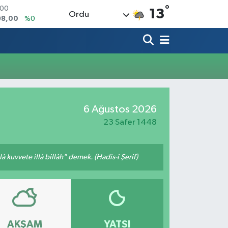
°
100
13
Ordu
98,00
%0
OIN
91,74
%-1.82
AR
3620
%0.02
O
8690
%0.19
LİN
0380
%0.18
6 Ağustos 2026
TIN
2,09000
%0.19
23 Safer 1448
 kuvvete illâ billâh" demek. (Hadis-i Şerif)
AKŞAM
YATSI