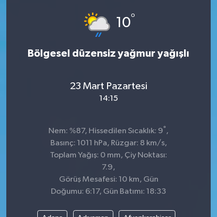
°
GÜNDEM
10
MAGAZİN
Bölgesel düzensiz yağmur yağışlı
OTOMOBİL
23 Mart Pazartesi
SAGLIK
14:15
SİYASET
°
Nem: %87, Hissedilen Sıcaklık: 9
,
SPOR
Basınç: 1011 hPa, Rüzgar: 8 km/s,
Toplam Yağış: 0 mm, Çiy Noktası:
7.9,
Görüş Mesafesi: 10 km, Gün
Doğumu: 6:17, Gün Batımı: 18:33