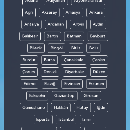
Adana
Adıyaman
Afyonkarahisar
Ağrı
Aksaray
Amasya
Ankara
Antalya
Ardahan
Artvin
Aydın
Balıkesir
Bartın
Batman
Bayburt
Bilecik
Bingöl
Bitlis
Bolu
Burdur
Bursa
Çanakkale
Çankırı
Çorum
Denizli
Diyarbakır
Düzce
Edirne
Elazığ
Erzincan
Erzurum
Eskişehir
Gaziantep
Giresun
Gümüşhane
Hakkâri
Hatay
Iğdır
Isparta
İstanbul
İzmir