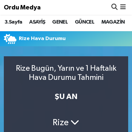
Ordu Medya
3.Sayfa
ASAYİŞ
GENEL
GÜNCEL
MAGAZİN
ASAYİŞ
Nöbetçi Eczaneler
Basketbol
Hava Durumu
Rize Hava Durumu
Bilim & Teknoloji
Namaz Vakitleri
Rize Bugün, Yarın ve 1 Haftalık
Borsa
Trafik Durumu
Hava Durumu Tahmini
EĞİTİM
Süper Lig Puan Durumu ve Fikstür
ŞU AN
EKONOMİ
Tüm Manşetler
GENEL
Son Dakika Haberleri
Rize
GÜNCEL
Haber Arşivi