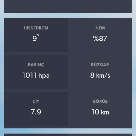
HISSEDILEN
NEM
°
9
%87
BASINÇ
RÜZGAR
1011
8
hpa
km/s
ÇIY
GÖRÜŞ
7.9
10
km