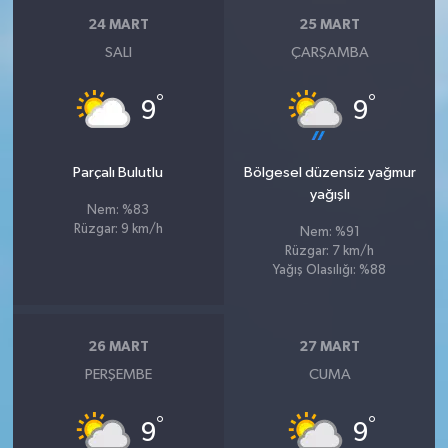
24 MART
25 MART
SALI
ÇARŞAMBA
°
°
9
9
Parçalı Bulutlu
Bölgesel düzensiz yağmur
yağışlı
Nem: %83
Rüzgar: 9 km/h
Nem: %91
Rüzgar: 7 km/h
Yağış Olasılığı: %88
26 MART
27 MART
PERŞEMBE
CUMA
°
°
9
9