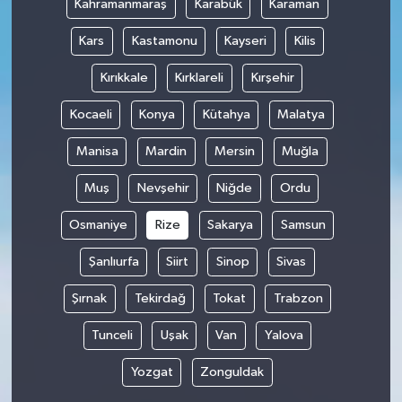
Kahramanmaraş
Karabük
Karaman
Kars
Kastamonu
Kayseri
Kilis
Kırıkkale
Kırklareli
Kırşehir
Kocaeli
Konya
Kütahya
Malatya
Manisa
Mardin
Mersin
Muğla
Muş
Nevşehir
Niğde
Ordu
Osmaniye
Rize
Sakarya
Samsun
Şanlıurfa
Siirt
Sinop
Sivas
Şırnak
Tekirdağ
Tokat
Trabzon
Tunceli
Uşak
Van
Yalova
Yozgat
Zonguldak