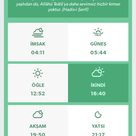
yaşlıdan da, Allâhü Teâlâ’ya daha sevimsiz hiçbir kimse
yoktur. (Hadis-i Şerif)
GÜNDEM
MAGAZİN
OTOMOBİL
İMSAK
GÜNEŞ
04:11
05:44
SAGLIK
SİYASET
ÖĞLE
İKINDI
SPOR
12:52
16:40
AKŞAM
YATSI
19:50
21:17