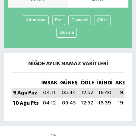
Altunhisar
Bor
Çamardı
Çiftlik
Ulukışla
NIĞDE AYLIK NAMAZ VAKITLERI
İMSAK
GÜNEŞ
ÖĞLE
İKINDI
AKŞAM
9 Ağu Paz
04:11
05:44
12:52
16:40
19:50
10 Ağu Pts
04:12
05:45
12:52
16:39
19:49