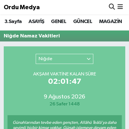
Ordu Medya
3.Sayfa
ASAYİŞ
GENEL
GÜNCEL
MAGAZİN
ASAYİŞ
Nöbetçi Eczaneler
Niğde Namaz Vakitleri
Basketbol
Hava Durumu
Bilim & Teknoloji
Namaz Vakitleri
Niğde
Borsa
Trafik Durumu
AKŞAM VAKTİNE KALAN SÜRE
02:01:47
EĞİTİM
Süper Lig Puan Durumu ve Fikstür
EKONOMİ
Tüm Manşetler
9 Ağustos 2026
26 Safer 1448
GENEL
Son Dakika Haberleri
Günahlarından tevbe eden gençten, Allâhü Teâlâ’ya daha
GÜNCEL
Haber Arşivi
sevimli hiçbir kimse yoktur. Günah işlemeye devam eden