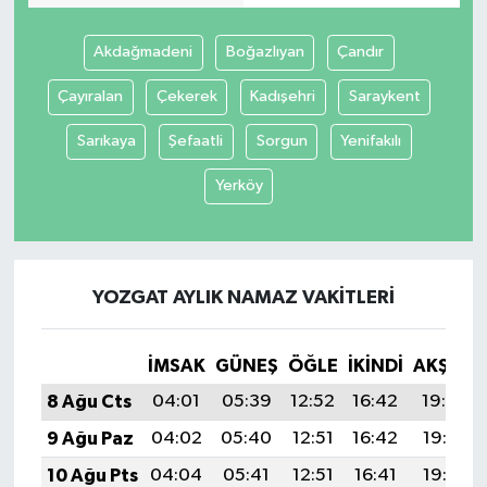
Akdağmadeni
Boğazlıyan
Çandır
Çayıralan
Çekerek
Kadışehri
Saraykent
Sarıkaya
Şefaatli
Sorgun
Yenifakılı
Yerköy
YOZGAT AYLIK NAMAZ VAKITLERI
İMSAK
GÜNEŞ
ÖĞLE
İKINDI
AKŞAM
8 Ağu Cts
04:01
05:39
12:52
16:42
19:54
9 Ağu Paz
04:02
05:40
12:51
16:42
19:53
10 Ağu Pts
04:04
05:41
12:51
16:41
19:52