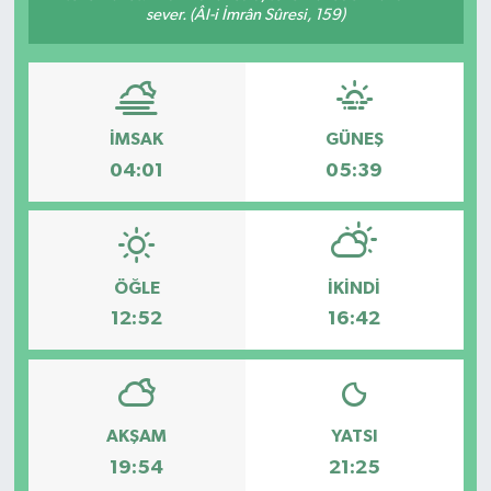
sever. (Âl-i İmrân Sûresi, 159)
GÜNDEM
MAGAZİN
İMSAK
GÜNEŞ
OTOMOBİL
04:01
05:39
SAGLIK
SİYASET
ÖĞLE
İKINDI
SPOR
12:52
16:42
AKŞAM
YATSI
19:54
21:25