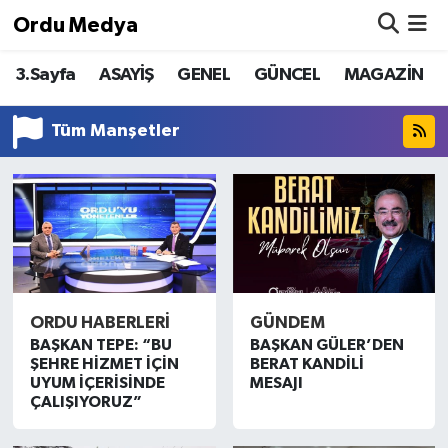
Ordu Medya
3.Sayfa
ASAYİŞ
GENEL
GÜNCEL
MAGAZİN
ASAYİŞ
Nöbetçi Eczaneler
Basketbol
Hava Durumu
Tüm Manşetler
Bilim & Teknoloji
Namaz Vakitleri
Borsa
Trafik Durumu
EĞİTİM
Süper Lig Puan Durumu ve Fikstür
ORDU HABERLERİ
GÜNDEM
EKONOMİ
Tüm Manşetler
BAŞKAN TEPE: “BU
BAŞKAN GÜLER’DEN
ŞEHRE HİZMET İÇİN
BERAT KANDİLİ
GENEL
Son Dakika Haberleri
UYUM İÇERİSİNDE
MESAJI
ÇALIŞIYORUZ”
GÜNCEL
Haber Arşivi