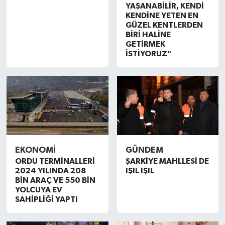
YAŞANABİLİR, KENDİ
KENDİNE YETEN EN
GÜZEL KENTLERDEN
BİRİ HALİNE
GETİRMEK
İSTİYORUZ”
EKONOMİ
GÜNDEM
ORDU TERMİNALLERİ
ŞARKİYE MAHLLESİ DE
2024 YILINDA 208
IŞIL IŞIL
BİN ARAÇ VE 550 BİN
YOLCUYA EV
SAHİPLİĞİ YAPTI