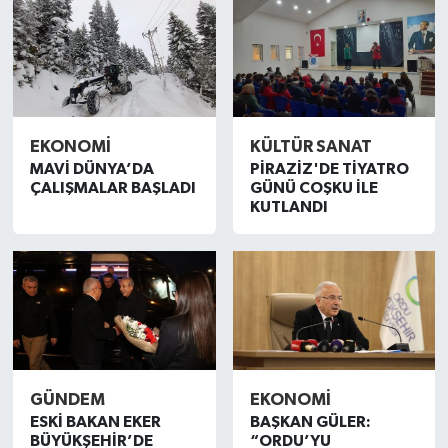
GÜNDEM
MAGAZİN
OTOMOBİL
EKONOMİ
KÜLTÜR SANAT
MAVİ DÜNYA’DA
PİRAZİZ'DE TİYATRO
ÇALIŞMALAR BAŞLADI
GÜNÜ COŞKU İLE
SAGLIK
KUTLANDI
SİYASET
SPOR
GÜNDEM
EKONOMİ
ESKİ BAKAN EKER
BAŞKAN GÜLER:
BÜYÜKŞEHİR’DE
“ORDU’YU