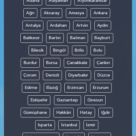
Adana
Adıyaman
Afyonkarahisar
Ağrı
Aksaray
Amasya
Ankara
Antalya
Ardahan
Artvin
Aydın
Balıkesir
Bartın
Batman
Bayburt
Bilecik
Bingöl
Bitlis
Bolu
Burdur
Bursa
Çanakkale
Çankırı
Çorum
Denizli
Diyarbakır
Düzce
Edirne
Elazığ
Erzincan
Erzurum
Eskişehir
Gaziantep
Giresun
Gümüşhane
Hakkâri
Hatay
Iğdır
Isparta
İstanbul
İzmir