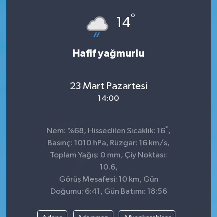
°
GÜNDEM
14
MAGAZİN
Hafif yağmurlu
OTOMOBİL
23 Mart Pazartesi
SAGLIK
14:00
SİYASET
°
Nem: %68, Hissedilen Sıcaklık: 16
,
SPOR
Basınç: 1010 hPa, Rüzgar: 16 km/s,
Toplam Yağış: 0 mm, Çiy Noktası:
10.6,
Görüş Mesafesi: 10 km, Gün
Doğumu: 6:41, Gün Batımı: 18:56