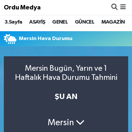
Ordu Medya
3.Sayfa
ASAYİŞ
GENEL
GÜNCEL
MAGAZİN
ASAYİŞ
Nöbetçi Eczaneler
Basketbol
Hava Durumu
Mersin Hava Durumu
Bilim & Teknoloji
Namaz Vakitleri
Mersin Bugün, Yarın ve 1
Borsa
Trafik Durumu
Haftalık Hava Durumu Tahmini
EĞİTİM
Süper Lig Puan Durumu ve Fikstür
ŞU AN
EKONOMİ
Tüm Manşetler
GENEL
Son Dakika Haberleri
Mersin
GÜNCEL
Haber Arşivi