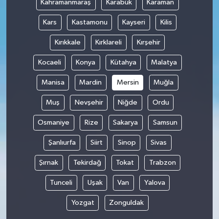
Kahramanmaraş
Karabük
Karaman
Kars
Kastamonu
Kayseri
Kilis
Kırıkkale
Kırklareli
Kırşehir
Kocaeli
Konya
Kütahya
Malatya
Manisa
Mardin
Mersin
Muğla
Muş
Nevşehir
Niğde
Ordu
Osmaniye
Rize
Sakarya
Samsun
Şanlıurfa
Siirt
Sinop
Sivas
Şırnak
Tekirdağ
Tokat
Trabzon
Tunceli
Uşak
Van
Yalova
Yozgat
Zonguldak