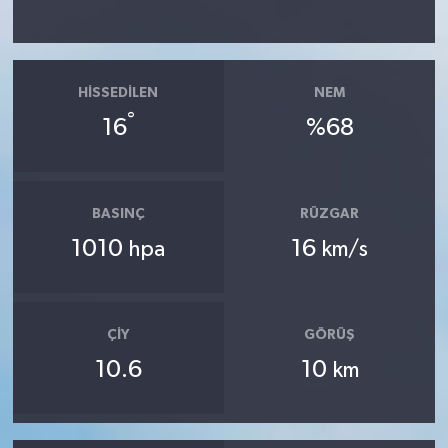
HISSEDILEN
NEM
°
16
%68
BASINÇ
RÜZGAR
1010
16
hpa
km/s
ÇIY
GÖRÜŞ
10.6
10
km