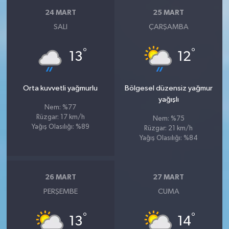
24 MART
25 MART
SALI
ÇARŞAMBA
°
°
13
12
Orta kuvvetli yağmurlu
Bölgesel düzensiz yağmur
yağışlı
Nem: %77
Rüzgar: 17 km/h
Nem: %75
Yağış Olasılığı: %89
Rüzgar: 21 km/h
Yağış Olasılığı: %84
26 MART
27 MART
PERŞEMBE
CUMA
°
°
13
14