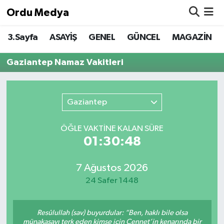
Ordu Medya
3.Sayfa
ASAYİŞ
GENEL
GÜNCEL
MAGAZİN
ASAYİŞ
Nöbetçi Eczaneler
Gaziantep Namaz Vakitleri
Basketbol
Hava Durumu
Bilim & Teknoloji
Namaz Vakitleri
Gaziantep
Borsa
Trafik Durumu
ÖĞLE VAKTİNE KALAN SÜRE
01:30:48
EĞİTİM
Süper Lig Puan Durumu ve Fikstür
EKONOMİ
Tüm Manşetler
7 Ağustos 2026
24 Safer 1448
GENEL
Son Dakika Haberleri
Resûlullah (sav) buyurdular: “Ben, haklı bile olsa
GÜNCEL
Haber Arşivi
münakaşayı terk eden kimse için Cennet’in kenarında bir