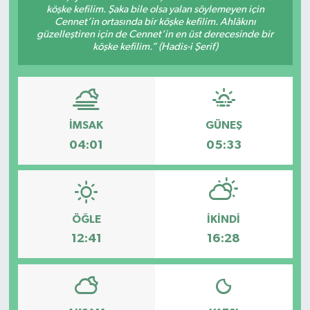
köşke kefilim. Şaka bile olsa yalan söylemeyen için
Cennet’in ortasında bir köşke kefilim. Ahlâkını
GÜNDEM
güzelleştiren için de Cennet’in en üst derecesinde bir
köşke kefilim.” (Hadis-i Şerif)
MAGAZİN
OTOMOBİL
İMSAK
GÜNEŞ
SAGLIK
04:01
05:33
SİYASET
SPOR
ÖĞLE
İKINDI
12:41
16:28