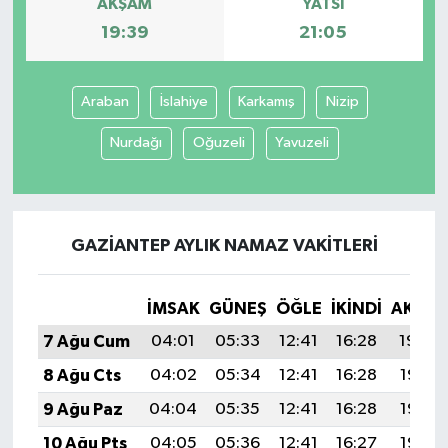
AKŞAM
YATSI
19:39
21:05
Araban
İslahiye
Karkamış
Nizip
Nurdağı
Oğuzeli
Yavuzeli
GAZIANTEP AYLIK NAMAZ VAKITLERI
İMSAK
GÜNEŞ
ÖĞLE
İKINDI
AKŞA
7 Ağu Cum
04:01
05:33
12:41
16:28
19:39
8 Ağu Cts
04:02
05:34
12:41
16:28
19:38
9 Ağu Paz
04:04
05:35
12:41
16:28
19:37
10 Ağu Pts
04:05
05:36
12:41
16:27
19:36