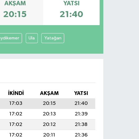
AKŞAM
YATSI
20:15
21:40
eydikemer
Ula
Yatağan
İKINDI
AKŞAM
YATSI
17:03
20:15
21:40
17:02
20:13
21:39
17:02
20:12
21:38
17:02
20:11
21:36