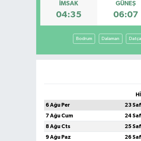
İMSAK
GÜNEŞ
GÜNDEM
04:35
06:07
MAGAZİN
Bodrum
Dalaman
Datç
OTOMOBİL
SAGLIK
SİYASET
SPOR
H
6 Ağu Per
23 Sa
7 Ağu Cum
24 Sa
8 Ağu Cts
25 Sa
9 Ağu Paz
26 Sa