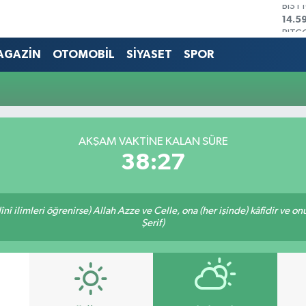
BITC
79.5
DOL
45,4
AGAZİN
OTOMOBİL
SİYASET
SPOR
EUR
53,3
STER
61,6
G.AL
686
AKŞAM VAKTİNE KALAN SÜRE
BİST
38:27
14.5
î ilimleri öğrenirse) Allah Azze ve Celle, ona (her işinde) kâfîdir ve on
Şerif)