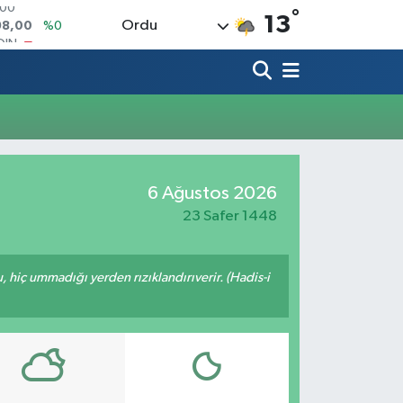
°
OIN
13
Ordu
91,74
%-1.82
AR
3620
%0.02
O
8690
%0.19
LİN
0380
%0.18
TIN
2,09000
%0.19
6 Ağustos 2026
100
98,00
%0
23 Safer 1448
u, hiç ummadığı yerden rızıklandırıverir. (Hadis-i