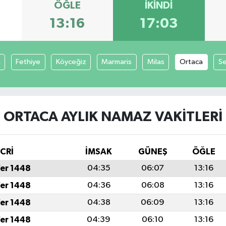
ÖĞLE
İKINDI
13:16
17:03
a
Fethiye
Köyceğiz
Marmaris
Milas
Ortaca
S
ORTACA AYLIK NAMAZ VAKITLERI
İCRİ
İMSAK
GÜNEŞ
ÖĞLE
fer 1448
04:35
06:07
13:16
fer 1448
04:36
06:08
13:16
fer 1448
04:38
06:09
13:16
fer 1448
04:39
06:10
13:16