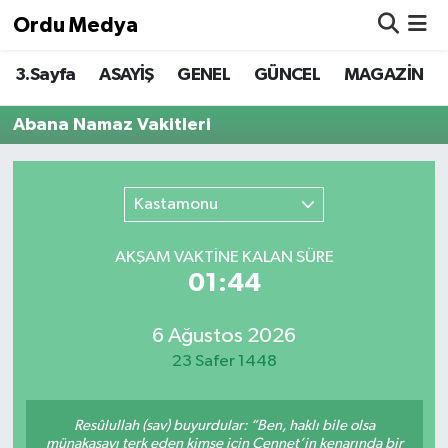
Ordu Medya
3.Sayfa
ASAYİŞ
GENEL
GÜNCEL
MAGAZİN
ASAYİŞ
Nöbetçi Eczaneler
Abana Namaz Vakitleri
Basketbol
Hava Durumu
Bilim & Teknoloji
Namaz Vakitleri
Kastamonu
Borsa
Trafik Durumu
AKŞAM VAKTİNE KALAN SÜRE
01:44
EĞİTİM
Süper Lig Puan Durumu ve Fikstür
EKONOMİ
Tüm Manşetler
6 Ağustos 2026
23 Safer 1448
GENEL
Son Dakika Haberleri
Resûlullah (sav) buyurdular: “Ben, haklı bile olsa
GÜNCEL
Haber Arşivi
münakaşayı terk eden kimse için Cennet’in kenarında bir