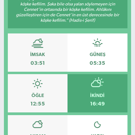
köşke kefilim. Şaka bile olsa yalan söylemeyen için
Cennet’in ortasında bir köşke kefilim. Ahlâkını
GÜNDEM
güzelleştiren için de Cennet’in en üst derecesinde bir
köşke kefilim.” (Hadis-i Şerif)
MAGAZİN
OTOMOBİL
İMSAK
GÜNEŞ
SAGLIK
03:51
05:35
SİYASET
SPOR
ÖĞLE
İKINDI
12:55
16:49