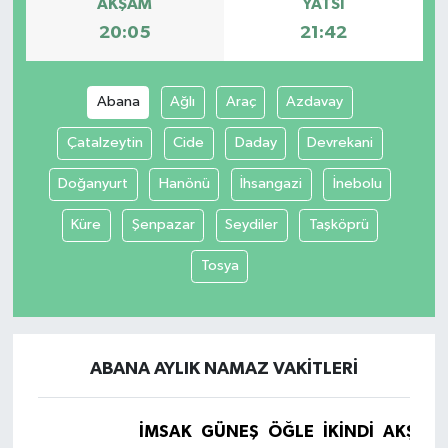
AKŞAM
YATSI
20:05
21:42
Abana
Ağlı
Araç
Azdavay
Çatalzeytin
Cide
Daday
Devrekani
Doğanyurt
Hanönü
İhsangazi
İnebolu
Küre
Şenpazar
Seydiler
Taşköprü
Tosya
ABANA AYLIK NAMAZ VAKITLERI
İMSAK
GÜNEŞ
ÖĞLE
İKINDI
AKŞAM