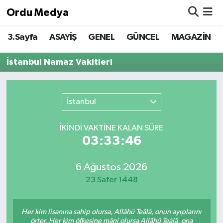
Ordu Medya
3.Sayfa
ASAYİŞ
GENEL
GÜNCEL
MAGAZİN
ASAYİŞ
Nöbetçi Eczaneler
İstanbul Namaz Vakitleri
Basketbol
Hava Durumu
Bilim & Teknoloji
Namaz Vakitleri
İstanbul
Borsa
Trafik Durumu
İKINDI VAKTİNE KALAN SÜRE
03:33:46
EĞİTİM
Süper Lig Puan Durumu ve Fikstür
EKONOMİ
Tüm Manşetler
6 Ağustos 2026
23 Safer 1448
GENEL
Son Dakika Haberleri
Her kim lisanına sahip olursa, Allâhü Teâlâ, onun ayıplarını
GÜNCEL
Haber Arşivi
örter. Her kim öfkesine mâni olursa Allâhü Teâlâ, ona