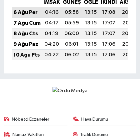
İMSAK
GÜNEŞ
ÖĞLE
İKINDI
AKŞAM
6 Ağu Per
04:16
05:58
13:15
17:08
20:23
7 Ağu Cum
04:17
05:59
13:15
17:07
20:21
8 Ağu Cts
04:19
06:00
13:15
17:07
20:20
9 Ağu Paz
04:20
06:01
13:15
17:06
20:19
10 Ağu Pts
04:22
06:02
13:15
17:06
20:18
Nöbetçi Eczaneler
Hava Durumu
Namaz Vakitleri
Trafik Durumu