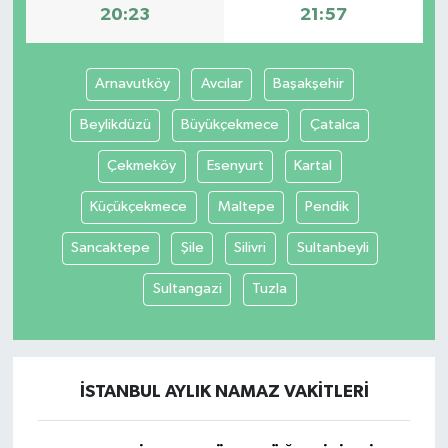
20:23
21:57
Arnavutköy
Avcılar
Başakşehir
Beylikdüzü
Büyükçekmece
Çatalca
Çekmeköy
Esenyurt
Kartal
Küçükçekmece
Maltepe
Pendik
Sancaktepe
Şile
Silivri
Sultanbeyli
Sultangazi
Tuzla
İSTANBUL AYLIK NAMAZ VAKITLERI