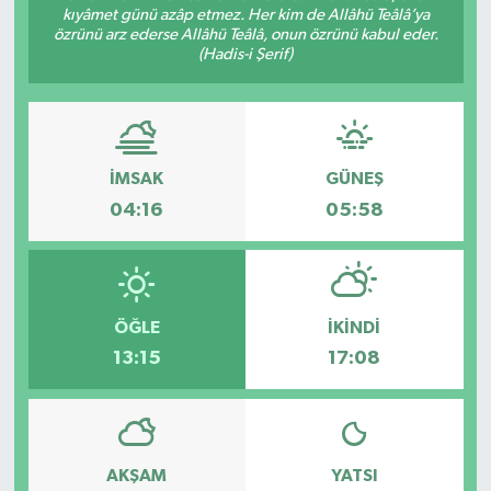
kıyâmet günü azâp etmez. Her kim de Allâhü Teâlâ’ya
özrünü arz ederse Allâhü Teâlâ, onun özrünü kabul eder.
GÜNDEM
(Hadis-i Şerif)
MAGAZİN
OTOMOBİL
İMSAK
GÜNEŞ
SAGLIK
04:16
05:58
SİYASET
SPOR
ÖĞLE
İKINDI
13:15
17:08
AKŞAM
YATSI