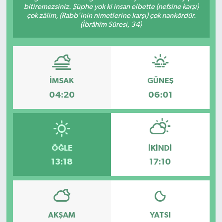
bitiremezsiniz. Şüphe yok ki insan elbette (nefsine karşı)
çok zâlim, (Rabb’inin nimetlerine karşı) çok nankördür.
GÜNDEM
(İbrâhîm Sûresi, 34)
MAGAZİN
OTOMOBİL
İMSAK
GÜNEŞ
SAGLIK
04:20
06:01
SİYASET
SPOR
ÖĞLE
İKINDI
13:18
17:10
AKŞAM
YATSI