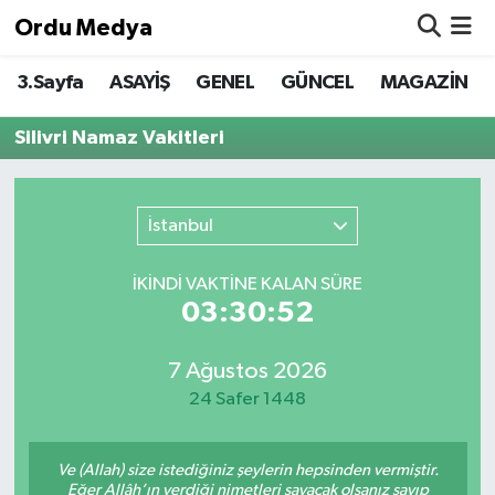
Ordu Medya
3.Sayfa
ASAYİŞ
GENEL
GÜNCEL
MAGAZİN
ASAYİŞ
Nöbetçi Eczaneler
Silivri Namaz Vakitleri
Basketbol
Hava Durumu
Bilim & Teknoloji
Namaz Vakitleri
İstanbul
Borsa
Trafik Durumu
İKINDI VAKTİNE KALAN SÜRE
03:30:52
EĞİTİM
Süper Lig Puan Durumu ve Fikstür
EKONOMİ
Tüm Manşetler
7 Ağustos 2026
24 Safer 1448
GENEL
Son Dakika Haberleri
Ve (Allah) size istediğiniz şeylerin hepsinden vermiştir.
GÜNCEL
Haber Arşivi
Eğer Allâh’ın verdiği nimetleri sayacak olsanız sayıp