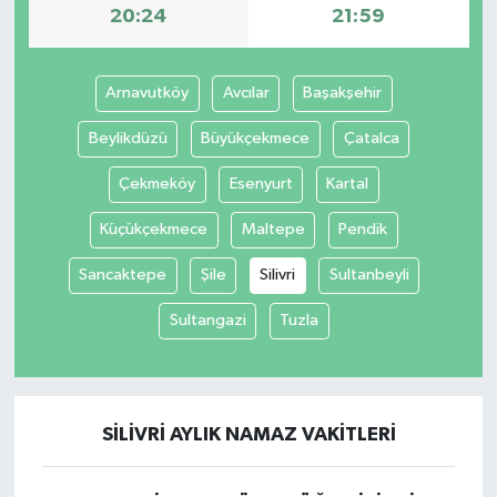
20:24
21:59
Arnavutköy
Avcılar
Başakşehir
Beylikdüzü
Büyükçekmece
Çatalca
Çekmeköy
Esenyurt
Kartal
Küçükçekmece
Maltepe
Pendik
Sancaktepe
Şile
Silivri
Sultanbeyli
Sultangazi
Tuzla
SILIVRI AYLIK NAMAZ VAKITLERI