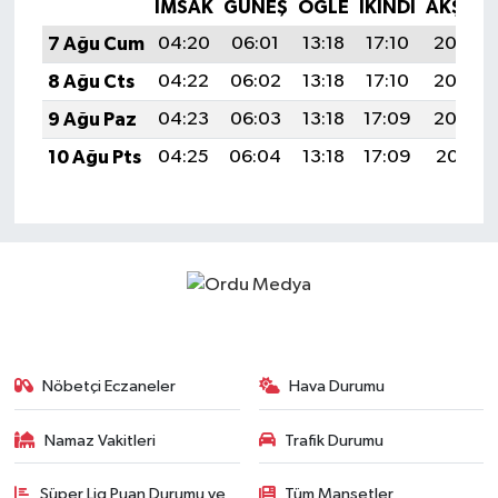
İMSAK
GÜNEŞ
ÖĞLE
İKINDI
AKŞAM
7 Ağu Cum
04:20
06:01
13:18
17:10
20:24
8 Ağu Cts
04:22
06:02
13:18
17:10
20:23
9 Ağu Paz
04:23
06:03
13:18
17:09
20:22
10 Ağu Pts
04:25
06:04
13:18
17:09
20:21
Nöbetçi Eczaneler
Hava Durumu
Namaz Vakitleri
Trafik Durumu
Süper Lig Puan Durumu ve
Tüm Manşetler