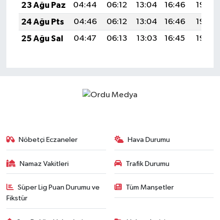
23 Ağu Paz
04:44
06:12
13:04
16:46
19:46
24 Ağu Pts
04:46
06:12
13:04
16:46
19:45
25 Ağu Sal
04:47
06:13
13:03
16:45
19:43
Nöbetçi Eczaneler
Hava Durumu
Namaz Vakitleri
Trafik Durumu
Süper Lig Puan Durumu ve
Tüm Manşetler
Fikstür