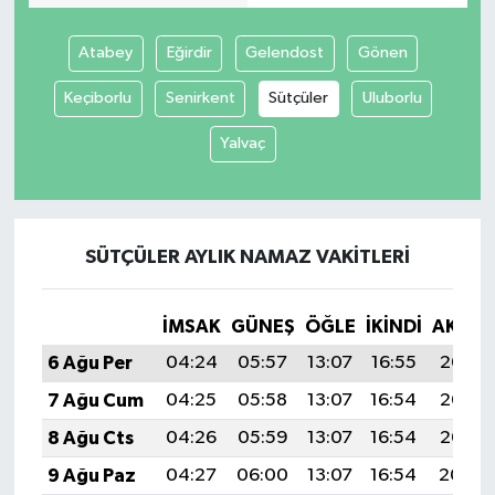
Atabey
Eğirdir
Gelendost
Gönen
Keçiborlu
Senirkent
Sütçüler
Uluborlu
Yalvaç
SÜTÇÜLER AYLIK NAMAZ VAKITLERI
İMSAK
GÜNEŞ
ÖĞLE
İKINDI
AKŞA
6 Ağu Per
04:24
05:57
13:07
16:55
20:07
7 Ağu Cum
04:25
05:58
13:07
16:54
20:06
8 Ağu Cts
04:26
05:59
13:07
16:54
20:05
9 Ağu Paz
04:27
06:00
13:07
16:54
20:04