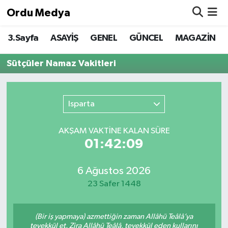
Ordu Medya
3.Sayfa
ASAYİŞ
GENEL
GÜNCEL
MAGAZİN
ASAYİŞ
Nöbetçi Eczaneler
Sütçüler Namaz Vakitleri
Basketbol
Hava Durumu
Bilim & Teknoloji
Namaz Vakitleri
Isparta
Borsa
Trafik Durumu
AKŞAM VAKTİNE KALAN SÜRE
01:42:09
EĞİTİM
Süper Lig Puan Durumu ve Fikstür
EKONOMİ
Tüm Manşetler
6 Ağustos 2026
23 Safer 1448
GENEL
Son Dakika Haberleri
(Bir iş yapmaya) azmettiğin zaman Allâhü Teâlâ’ya
GÜNCEL
Haber Arşivi
tevekkül et. Zira Allâhü Teâlâ, tevekkül eden kullarını