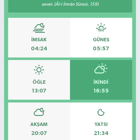
sever. (Âl-i İmrân Sûresi, 159)
GÜNDEM
MAGAZİN
İMSAK
GÜNEŞ
OTOMOBİL
04:24
05:57
SAGLIK
SİYASET
ÖĞLE
İKINDI
SPOR
13:07
16:55
AKŞAM
YATSI
20:07
21:34