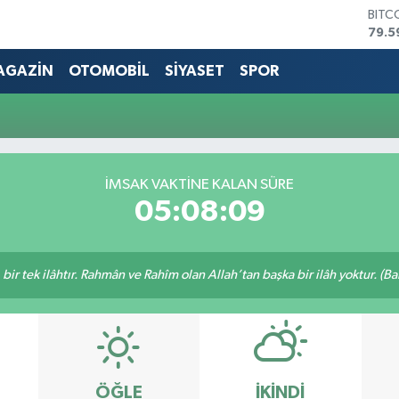
BITC
79.5
DOL
45,4
AGAZİN
OTOMOBİL
SİYASET
SPOR
EUR
53,3
STER
61,6
G.AL
686
İMSAK VAKTİNE KALAN SÜRE
BİST
05:08:09
14.5
, bir tek ilâhtır. Rahmân ve Rahîm olan Allah’tan başka bir ilâh yoktur. (B
ÖĞLE
İKINDI