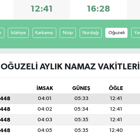
12:41
16:28
n
İslahiye
Karkamış
Nizip
Nurdağı
Oğuzeli
Ya
OĞUZELI AYLIK NAMAZ VAKITLERI
İMSAK
GÜNEŞ
ÖĞLE
1448
04:01
05:33
12:41
1448
04:02
05:34
12:41
1448
04:03
05:35
12:41
1448
04:05
05:35
12:40