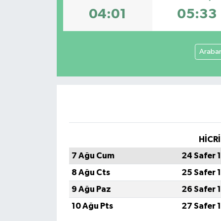
04:01
05:33
GÜNDEM
MAGAZİN
Araba
OTOMOBİL
SAGLIK
SİYASET
HİCRİ
SPOR
7 Ağu Cum
24 Safer 
8 Ağu Cts
25 Safer 
9 Ağu Paz
26 Safer 
10 Ağu Pts
27 Safer 