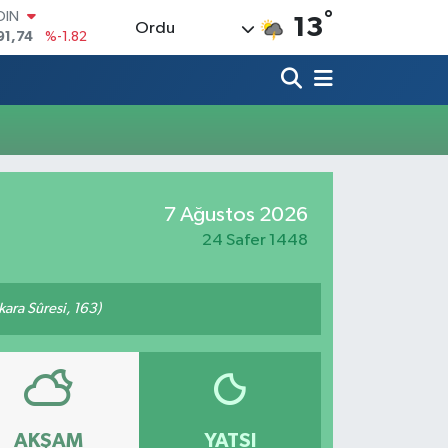
°
OIN
13
Ordu
91,74
%-1.82
AR
3620
%0.02
O
8690
%0.19
LİN
0380
%0.18
TIN
2,09000
%0.19
7 Ağustos 2026
100
98,00
%0
24 Safer 1448
akara Sûresi, 163)
AKŞAM
YATSI