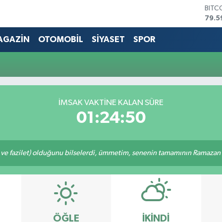
BITC
79.5
DOL
45,4
AGAZİN
OTOMOBİL
SİYASET
SPOR
EUR
53,3
STER
61,6
G.AL
686
İMSAK VAKTİNE KALAN SÜRE
BİST
01:24:50
14.5
 ve fazilet) olduğunu bilselerdi, ümmetim, senenin tamamının Ramazan o
ÖĞLE
İKINDI