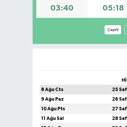
03:40
05:18
GÜNDEM
MAGAZİN
Çayırlı
OTOMOBİL
SAGLIK
SİYASET
Hİ
SPOR
8 Ağu Cts
25 Saf
9 Ağu Paz
26 Saf
10 Ağu Pts
27 Saf
11 Ağu Sal
28 Saf