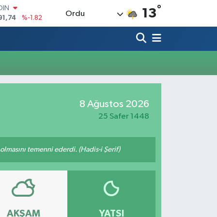
°
OIN
13
Ordu
91,74
%-1.82
AR
3620
%0.02
O
8690
%0.19
LİN
0380
%0.18
TIN
2,09000
%0.19
8 Ağustos 2026
100
98,00
%0
25 Safer 1448
lmasını temenni ederdi. (Hadis-i Şerif)
AKŞAM
YATSI