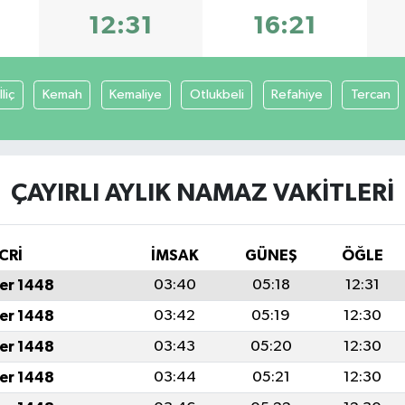
12:31
16:21
İliç
Kemah
Kemaliye
Otlukbeli
Refahiye
Tercan
ÇAYIRLI AYLIK NAMAZ VAKITLERI
CRİ
İMSAK
GÜNEŞ
ÖĞLE
er 1448
03:40
05:18
12:31
er 1448
03:42
05:19
12:30
er 1448
03:43
05:20
12:30
er 1448
03:44
05:21
12:30