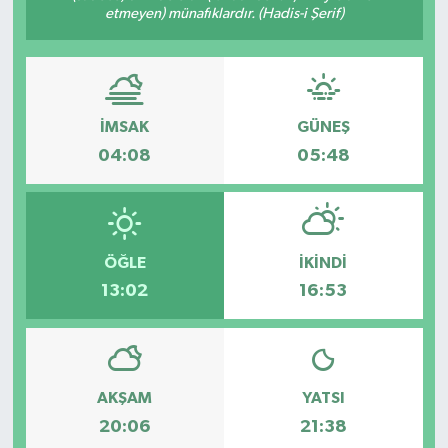
etmeyen) münafıklardır. (Hadis-i Şerif)
GÜNDEM
MAGAZİN
İMSAK
GÜNEŞ
OTOMOBİL
04:08
05:48
SAGLIK
SİYASET
ÖĞLE
İKINDI
SPOR
13:02
16:53
AKŞAM
YATSI
20:06
21:38