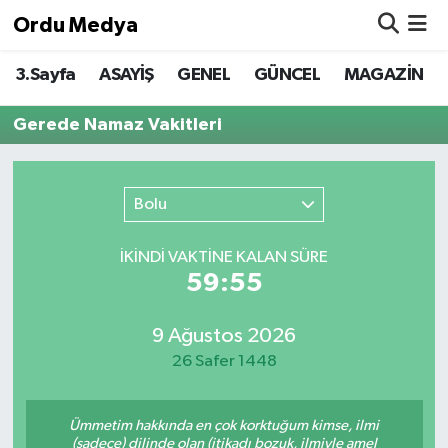
Ordu Medya
3.Sayfa
ASAYİŞ
GENEL
GÜNCEL
MAGAZİN
ASAYİŞ
Nöbetçi Eczaneler
Gerede Namaz Vakitleri
Basketbol
Hava Durumu
Bilim & Teknoloji
Namaz Vakitleri
Bolu
Borsa
Trafik Durumu
İKINDI VAKTİNE KALAN SÜRE
59:55
EĞİTİM
Süper Lig Puan Durumu ve Fikstür
EKONOMİ
Tüm Manşetler
9 Ağustos 2026
26 Safer 1448
GENEL
Son Dakika Haberleri
Ümmetim hakkında en çok korktuğum kimse, ilmi
GÜNCEL
Haber Arşivi
(sadece) dilinde olan (itikadı bozuk, ilmiyle amel