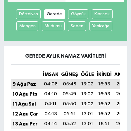
Dörtdivan
Gerede
Göynük
Kıbrıscık
Mengen
Mudurnu
Seben
Yeniçağa
GEREDE AYLIK NAMAZ VAKITLERI
İMSAK
GÜNEŞ
ÖĞLE
İKINDI
AKŞA
9 Ağu Paz
04:08
05:48
13:02
16:53
20:06
10 Ağu Pts
04:10
05:49
13:02
16:53
20:04
11 Ağu Sal
04:11
05:50
13:02
16:52
20:03
12 Ağu Çar
04:13
05:51
13:01
16:52
20:02
13 Ağu Per
04:14
05:52
13:01
16:51
20:00