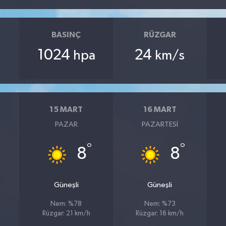
BASINÇ
RÜZGAR
1024
24
hpa
km/s
15 MART
16 MART
PAZAR
PAZARTESI
°
°
8
8
Güneşli
Güneşli
Nem: %78
Nem: %73
Rüzgar: 21 km/h
Rüzgar: 16 km/h