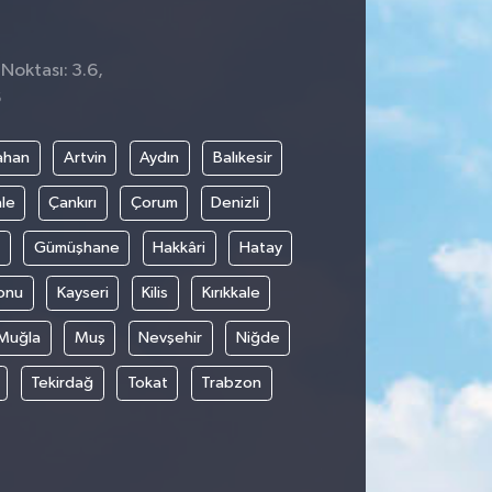
Noktası: 3.6,
6
ahan
Artvin
Aydın
Balıkesir
le
Çankırı
Çorum
Denizli
Gümüşhane
Hakkâri
Hatay
onu
Kayseri
Kilis
Kırıkkale
Muğla
Muş
Nevşehir
Niğde
Tekirdağ
Tokat
Trabzon