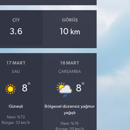
ÇIY
GÖRÜŞ
3.6
10
km
17 MART
18 MART
SALI
ÇARŞAMBA
°
°
8
8
Güneşli
Bölgesel düzensiz yağmur
yağışlı
Nem: %72
Rüzgar: 32 km/h
Nem: %76
Rüzgar: 35 km/h