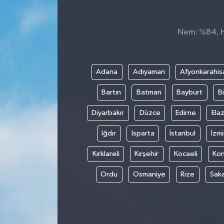
GÜNDEM
Nem: %84, Hi
MAGAZİN
OTOMOBİL
Adana
Adıyaman
Afyonkarahis
Bartın
Batman
Bayburt
Bi
SAGLIK
Diyarbakır
Düzce
Edirne
Elaz
SİYASET
Iğdır
Isparta
İstanbul
İzmi
SPOR
Kırklareli
Kırşehir
Kocaeli
Ko
Ordu
Osmaniye
Rize
Sak