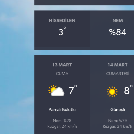
HISSEDILEN
NEM
°
3
%84
13 MART
14 MART
CUMA
CUMARTESI
°
°
7
8
Parçalı Bulutlu
Güneşli
Nem: %78
Nem: %79
Rüzgar: 24 km/h
Rüzgar: 24 km/h