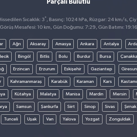
Parçalı Bulutlu
°
ssedilen Sıcaklık: 3
, Basınç: 1024 hPa, Rüzgar: 24 km/s, Çiy 
Görüş Mesafesi: 10 km, Gün Doğumu: 7:29, Gün Batımı: 19:1
ar
Ağrı
Aksaray
Amasya
Ankara
Antalya
Ard
lecik
Bingöl
Bitlis
Bolu
Burdur
Bursa
Çanakka
ığ
Erzincan
Erzurum
Eskişehir
Gaziantep
Giresun
r
Kahramanmaraş
Karabük
Karaman
Kars
Kastam
nya
Kütahya
Malatya
Manisa
Mardin
Mersin
arya
Samsun
Şanlıurfa
Siirt
Sinop
Sivas
Şırnak
Tunceli
Uşak
Van
Yalova
Yozgat
Zonguldak