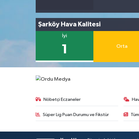
Şarköy Hava Kalitesi
İyi
1
Orta
Nöbetçi Eczaneler
Ha
Süper Lig Puan Durumu ve Fikstür
Tüm