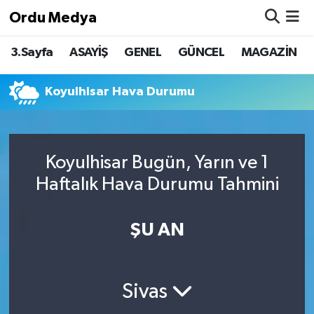
Ordu Medya
3.Sayfa
ASAYİŞ
GENEL
GÜNCEL
MAGAZİN
ASAYİŞ
Nöbetçi Eczaneler
Basketbol
Hava Durumu
Koyulhisar Hava Durumu
Bilim & Teknoloji
Namaz Vakitleri
Koyulhisar Bugün, Yarın ve 1
Borsa
Trafik Durumu
Haftalık Hava Durumu Tahmini
EĞİTİM
Süper Lig Puan Durumu ve Fikstür
ŞU AN
EKONOMİ
Tüm Manşetler
GENEL
Son Dakika Haberleri
Sivas
GÜNCEL
Haber Arşivi