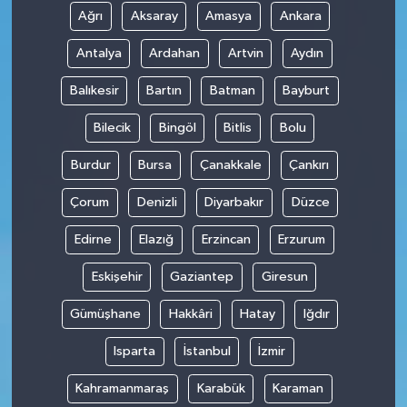
Ağrı
Aksaray
Amasya
Ankara
Antalya
Ardahan
Artvin
Aydın
Balıkesir
Bartın
Batman
Bayburt
Bilecik
Bingöl
Bitlis
Bolu
Burdur
Bursa
Çanakkale
Çankırı
Çorum
Denizli
Diyarbakır
Düzce
Edirne
Elazığ
Erzincan
Erzurum
Eskişehir
Gaziantep
Giresun
Gümüşhane
Hakkâri
Hatay
Iğdır
Isparta
İstanbul
İzmir
Kahramanmaraş
Karabük
Karaman