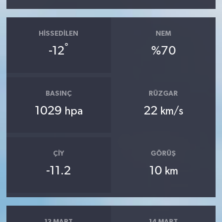
HISSEDILEN
NEM
°
-12
%70
BASINÇ
RÜZGAR
1029
22
hpa
km/s
ÇIY
GÖRÜŞ
-11.2
10
km