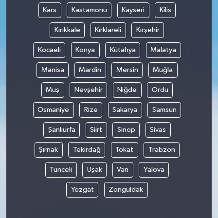
Kars
Kastamonu
Kayseri
Kilis
Kırıkkale
Kırklareli
Kırşehir
Kocaeli
Konya
Kütahya
Malatya
Manisa
Mardin
Mersin
Muğla
Muş
Nevşehir
Niğde
Ordu
Osmaniye
Rize
Sakarya
Samsun
Şanlıurfa
Siirt
Sinop
Sivas
Şırnak
Tekirdağ
Tokat
Trabzon
Tunceli
Uşak
Van
Yalova
Yozgat
Zonguldak