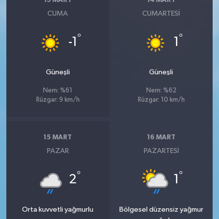
13 MART
14 MART
CUMA
CUMARTESI
°
°
-1
1
Güneşli
Güneşli
Nem: %61
Nem: %62
Rüzgar: 9 km/h
Rüzgar: 10 km/h
15 MART
16 MART
PAZAR
PAZARTESI
°
°
2
1
Orta kuvvetli yağmurlu
Bölgesel düzensiz yağmur