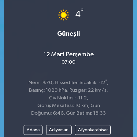
°
GÜNDEM
4
MAGAZİN
Güneşli
OTOMOBİL
12 Mart Perşembe
SAGLIK
07:00
SİYASET
°
Nem: %70, Hissedilen Sıcaklık: -12
,
SPOR
Basınç: 1029 hPa, Rüzgar: 22 km/s,
Çiy Noktası: -11.2,
Görüş Mesafesi: 10 km, Gün
Doğumu: 6:46, Gün Batımı: 18:33
Adana
Adıyaman
Afyonkarahisar