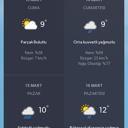
13 MART
14 MART
CUMA
CUMARTESI
°
°
9
9
Parçalı Bulutlu
Orta kuvvetli yağmurlu
Nem: %58
Nem: %69
Rüzgar: 7 km/h
Rüzgar: 25 km/h
Yağış Olasılığı: %77
15 MART
16 MART
PAZAR
PAZARTESI
°
°
10
12
Şiddetli yağmurlu
Bölgesel düzensiz yağmur