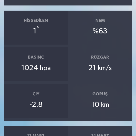
HISSEDILEN
NEM
°
1
%63
BASINÇ
RÜZGAR
1024
21
hpa
km/s
ÇIY
GÖRÜŞ
-2.8
10
km