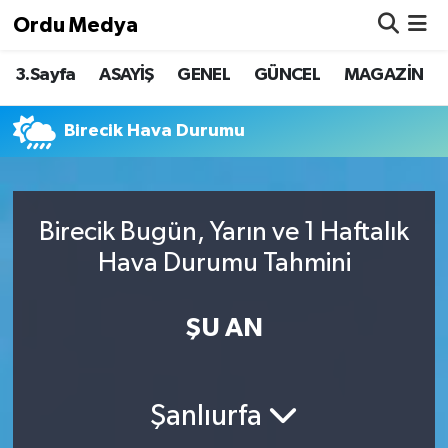
Ordu Medya
3.Sayfa
ASAYİŞ
GENEL
GÜNCEL
MAGAZİN
ASAYİŞ
Nöbetçi Eczaneler
Basketbol
Hava Durumu
Birecik Hava Durumu
Bilim & Teknoloji
Namaz Vakitleri
Birecik Bugün, Yarın ve 1 Haftalık
Borsa
Trafik Durumu
Hava Durumu Tahmini
EĞİTİM
Süper Lig Puan Durumu ve Fikstür
ŞU AN
EKONOMİ
Tüm Manşetler
GENEL
Son Dakika Haberleri
Şanlıurfa
GÜNCEL
Haber Arşivi