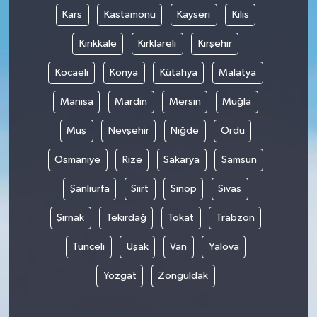
Kars
Kastamonu
Kayseri
Kilis
Kırıkkale
Kırklareli
Kırşehir
Kocaeli
Konya
Kütahya
Malatya
Manisa
Mardin
Mersin
Muğla
Muş
Nevşehir
Niğde
Ordu
Osmaniye
Rize
Sakarya
Samsun
Şanlıurfa
Siirt
Sinop
Sivas
Şırnak
Tekirdağ
Tokat
Trabzon
Tunceli
Uşak
Van
Yalova
Yozgat
Zonguldak