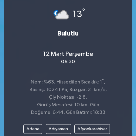
°
GÜNDEM
13
MAGAZİN
Bulutlu
OTOMOBİL
12 Mart Perşembe
SAGLIK
06:30
SİYASET
°
Nem: %63, Hissedilen Sıcaklık: 1
,
SPOR
Basınç: 1024 hPa, Rüzgar: 21 km/s,
Çiy Noktası: -2.8,
Görüş Mesafesi: 10 km, Gün
Doğumu: 6:44, Gün Batımı: 18:33
Adana
Adıyaman
Afyonkarahisar