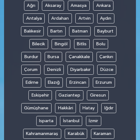
Ağrı
Aksaray
Amasya
Ankara
Antalya
Ardahan
Artvin
Aydın
Balıkesir
Bartın
Batman
Bayburt
Bilecik
Bingöl
Bitlis
Bolu
Burdur
Bursa
Çanakkale
Çankırı
Çorum
Denizli
Diyarbakır
Düzce
Edirne
Elazığ
Erzincan
Erzurum
Eskişehir
Gaziantep
Giresun
Gümüşhane
Hakkâri
Hatay
Iğdır
Isparta
İstanbul
İzmir
Kahramanmaraş
Karabük
Karaman