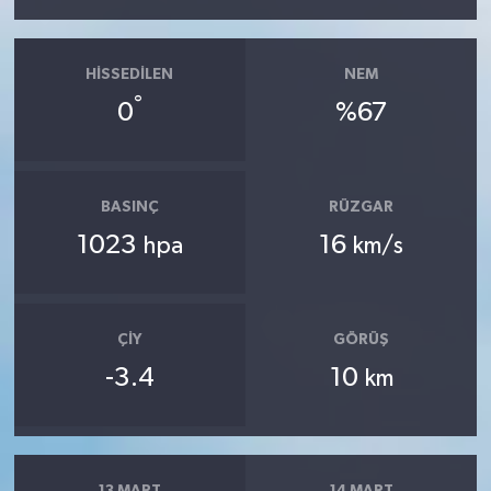
HISSEDILEN
NEM
°
0
%67
BASINÇ
RÜZGAR
1023
16
hpa
km/s
ÇIY
GÖRÜŞ
-3.4
10
km