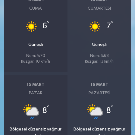
13 MART
14 MART
CUMA
CUMARTESI
°
°
6
7
Güneşli
Güneşli
Nem: %70
Nem: %68
Rüzgar: 10 km/h
Rüzgar: 13 km/h
15 MART
16 MART
PAZAR
PAZARTESI
°
°
8
8
Bölgesel düzensiz yağmur
Bölgesel düzensiz yağmur