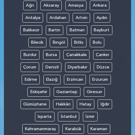
Ağrı
Aksaray
Amasya
Ankara
Antalya
Ardahan
Artvin
Aydın
Balıkesir
Bartın
Batman
Bayburt
Bilecik
Bingöl
Bitlis
Bolu
Burdur
Bursa
Çanakkale
Çankırı
Çorum
Denizli
Diyarbakır
Düzce
Edirne
Elazığ
Erzincan
Erzurum
Eskişehir
Gaziantep
Giresun
Gümüşhane
Hakkâri
Hatay
Iğdır
Isparta
İstanbul
İzmir
Kahramanmaraş
Karabük
Karaman