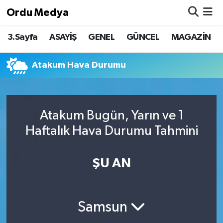
Ordu Medya
3.Sayfa
ASAYİŞ
GENEL
GÜNCEL
MAGAZİN
ASAYİŞ
Nöbetçi Eczaneler
Basketbol
Hava Durumu
Atakum Hava Durumu
Bilim & Teknoloji
Namaz Vakitleri
Atakum Bugün, Yarın ve 1
Borsa
Trafik Durumu
Haftalık Hava Durumu Tahmini
EĞİTİM
Süper Lig Puan Durumu ve Fikstür
ŞU AN
EKONOMİ
Tüm Manşetler
GENEL
Son Dakika Haberleri
Samsun
GÜNCEL
Haber Arşivi