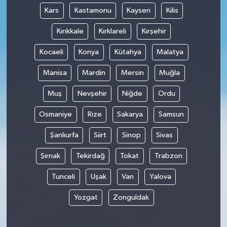
Kars
Kastamonu
Kayseri
Kilis
Kırıkkale
Kırklareli
Kırşehir
Kocaeli
Konya
Kütahya
Malatya
Manisa
Mardin
Mersin
Muğla
Muş
Nevşehir
Niğde
Ordu
Osmaniye
Rize
Sakarya
Samsun
Şanlıurfa
Siirt
Sinop
Sivas
Şırnak
Tekirdağ
Tokat
Trabzon
Tunceli
Uşak
Van
Yalova
Yozgat
Zonguldak