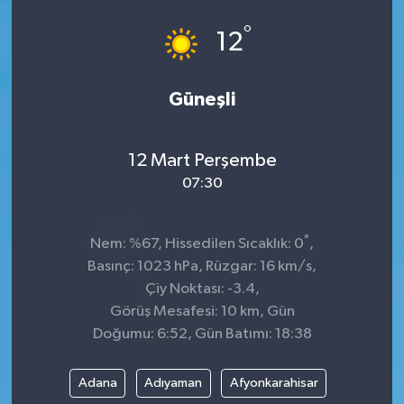
°
GÜNDEM
12
MAGAZİN
Güneşli
OTOMOBİL
12 Mart Perşembe
SAGLIK
07:30
SİYASET
°
Nem: %67, Hissedilen Sıcaklık: 0
,
SPOR
Basınç: 1023 hPa, Rüzgar: 16 km/s,
Çiy Noktası: -3.4,
Görüş Mesafesi: 10 km, Gün
Doğumu: 6:52, Gün Batımı: 18:38
Adana
Adıyaman
Afyonkarahisar