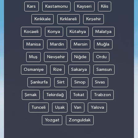
Kars
Kastamonu
Kayseri
Kilis
Kırıkkale
Kırklareli
Kırşehir
Kocaeli
Konya
Kütahya
Malatya
Manisa
Mardin
Mersin
Muğla
Muş
Nevşehir
Niğde
Ordu
Osmaniye
Rize
Sakarya
Samsun
Şanlıurfa
Siirt
Sinop
Sivas
Şırnak
Tekirdağ
Tokat
Trabzon
Tunceli
Uşak
Van
Yalova
Yozgat
Zonguldak