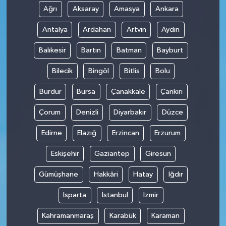
Ağrı
Aksaray
Amasya
Ankara
Antalya
Ardahan
Artvin
Aydın
Balıkesir
Bartın
Batman
Bayburt
Bilecik
Bingöl
Bitlis
Bolu
Burdur
Bursa
Çanakkale
Çankırı
Çorum
Denizli
Diyarbakır
Düzce
Edirne
Elazığ
Erzincan
Erzurum
Eskişehir
Gaziantep
Giresun
Gümüşhane
Hakkâri
Hatay
Iğdır
Isparta
İstanbul
İzmir
Kahramanmaraş
Karabük
Karaman