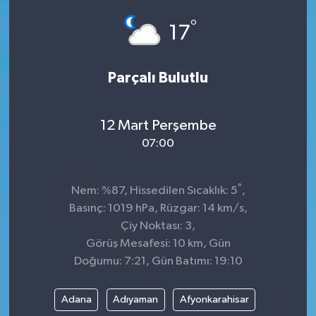
°
GÜNDEM
17
MAGAZİN
Parçalı Bulutlu
OTOMOBİL
12 Mart Perşembe
SAGLIK
07:00
SİYASET
°
Nem: %87, Hissedilen Sıcaklık: 5
,
SPOR
Basınç: 1019 hPa, Rüzgar: 14 km/s,
Çiy Noktası: 3,
Görüş Mesafesi: 10 km, Gün
Doğumu: 7:21, Gün Batımı: 19:10
Adana
Adıyaman
Afyonkarahisar