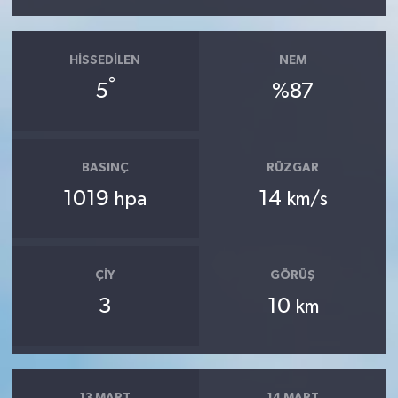
HISSEDILEN
NEM
°
5
%87
BASINÇ
RÜZGAR
1019
14
hpa
km/s
ÇIY
GÖRÜŞ
3
10
km