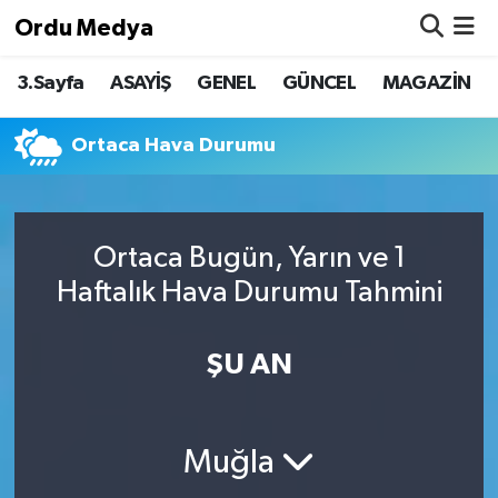
Ordu Medya
3.Sayfa
ASAYİŞ
GENEL
GÜNCEL
MAGAZİN
ASAYİŞ
Nöbetçi Eczaneler
Basketbol
Hava Durumu
Ortaca Hava Durumu
Bilim & Teknoloji
Namaz Vakitleri
Ortaca Bugün, Yarın ve 1
Borsa
Trafik Durumu
Haftalık Hava Durumu Tahmini
EĞİTİM
Süper Lig Puan Durumu ve Fikstür
ŞU AN
EKONOMİ
Tüm Manşetler
GENEL
Son Dakika Haberleri
Muğla
GÜNCEL
Haber Arşivi