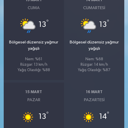
13 MART
14 MART
CUMA
CUMARTESI
°
°
13
13
Bölgesel düzensiz yağmur
Bölgesel düzensiz yağmur
yağışlı
yağışlı
Nem: %61
Nem: %68
Rüzgar: 13 km/h
Rüzgar: 14 km/h
Yağış Olasılığı: %88
Yağış Olasılığı: %87
15 MART
16 MART
PAZAR
PAZARTESI
°
°
13
14