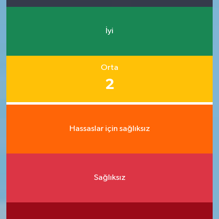
İyi
Orta
2
Hassaslar için sağlıksız
Sağlıksız