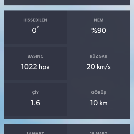
HISSEDILEN
NEM
°
0
%90
BASINÇ
RÜZGAR
1022
20
hpa
km/s
ÇIY
GÖRÜŞ
1.6
10
km