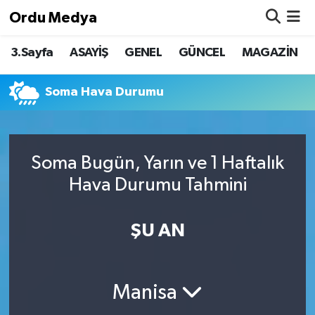
Ordu Medya
3.Sayfa
ASAYİŞ
GENEL
GÜNCEL
MAGAZİN
ASAYİŞ
Nöbetçi Eczaneler
Basketbol
Hava Durumu
Soma Hava Durumu
Bilim & Teknoloji
Namaz Vakitleri
Soma Bugün, Yarın ve 1 Haftalık
Borsa
Trafik Durumu
Hava Durumu Tahmini
EĞİTİM
Süper Lig Puan Durumu ve Fikstür
ŞU AN
EKONOMİ
Tüm Manşetler
GENEL
Son Dakika Haberleri
Manisa
GÜNCEL
Haber Arşivi