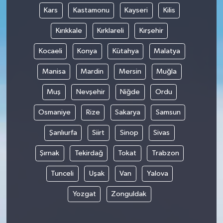
Kars
Kastamonu
Kayseri
Kilis
Kırıkkale
Kırklareli
Kırşehir
Kocaeli
Konya
Kütahya
Malatya
Manisa
Mardin
Mersin
Muğla
Muş
Nevşehir
Niğde
Ordu
Osmaniye
Rize
Sakarya
Samsun
Şanlıurfa
Siirt
Sinop
Sivas
Şırnak
Tekirdağ
Tokat
Trabzon
Tunceli
Uşak
Van
Yalova
Yozgat
Zonguldak