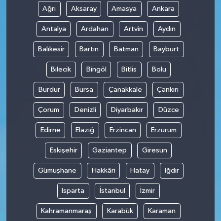
Ağrı
Aksaray
Amasya
Ankara
Antalya
Ardahan
Artvin
Aydın
Balıkesir
Bartın
Batman
Bayburt
Bilecik
Bingöl
Bitlis
Bolu
Burdur
Bursa
Çanakkale
Çankırı
Çorum
Denizli
Diyarbakır
Düzce
Edirne
Elazığ
Erzincan
Erzurum
Eskişehir
Gaziantep
Giresun
Gümüşhane
Hakkâri
Hatay
Iğdır
Isparta
İstanbul
İzmir
Kahramanmaraş
Karabük
Karaman