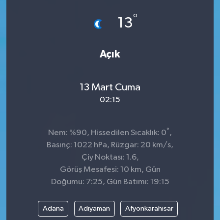
°
GÜNDEM
13
MAGAZİN
Açık
OTOMOBİL
13 Mart Cuma
SAGLIK
02:15
SİYASET
°
Nem: %90, Hissedilen Sıcaklık: 0
,
SPOR
Basınç: 1022 hPa, Rüzgar: 20 km/s,
Çiy Noktası: 1.6,
Görüş Mesafesi: 10 km, Gün
Doğumu: 7:25, Gün Batımı: 19:15
Adana
Adıyaman
Afyonkarahisar