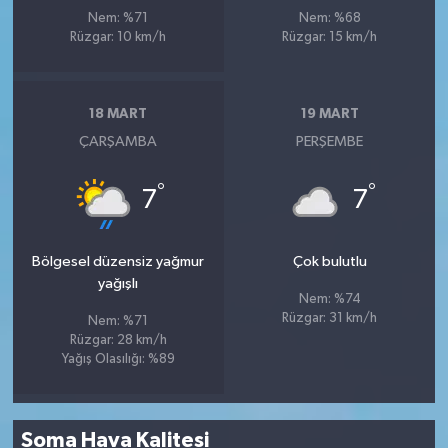
Nem: %71
Nem: %68
Rüzgar: 10 km/h
Rüzgar: 15 km/h
18 MART
19 MART
ÇARŞAMBA
PERŞEMBE
°
°
7
7
Bölgesel düzensiz yağmur
Çok bulutlu
yağışlı
Nem: %74
Rüzgar: 31 km/h
Nem: %71
Rüzgar: 28 km/h
Yağış Olasılığı: %89
Soma Hava Kalitesi