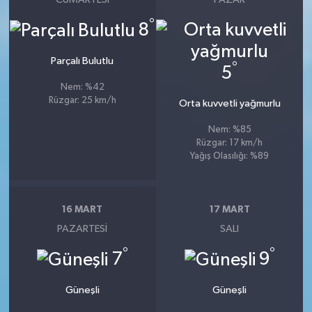
°
8
Parçalı Bulutlu
°
5
Nem: %42
Rüzgar: 25 km/h
Orta kuvvetli yağmurlu
Nem: %85
Rüzgar: 17 km/h
Yağış Olasılığı: %89
16 MART
17 MART
PAZARTESI
SALI
°
°
7
9
Güneşli
Güneşli