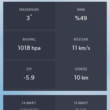
HISSEDILEN
NEM
°
3
%49
BASINÇ
RÜZGAR
1018
11
hpa
km/s
ÇIY
GÖRÜŞ
-5.9
10
km
14 MART
15 MART
CUMARTESI
PAZAR