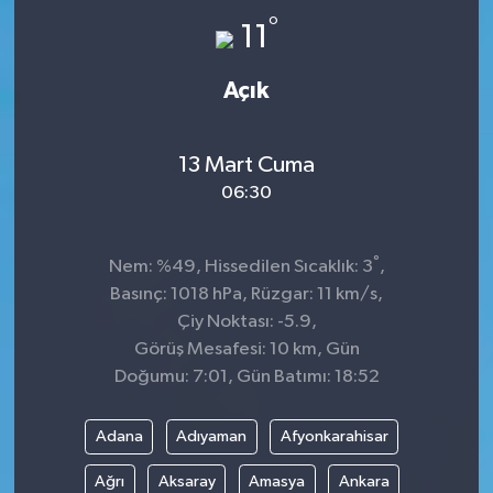
°
11
GÜNDEM
Açık
MAGAZİN
OTOMOBİL
13 Mart Cuma
06:30
SAGLIK
°
SİYASET
Nem: %49, Hissedilen Sıcaklık: 3
,
Basınç: 1018 hPa, Rüzgar: 11 km/s,
SPOR
Çiy Noktası: -5.9,
Görüş Mesafesi: 10 km, Gün
Doğumu: 7:01, Gün Batımı: 18:52
Adana
Adıyaman
Afyonkarahisar
Ağrı
Aksaray
Amasya
Ankara