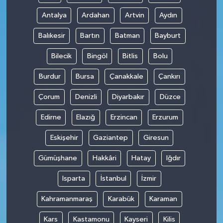
Antalya
Ardahan
Artvin
Aydın
Balıkesir
Bartın
Batman
Bayburt
Bilecik
Bingöl
Bitlis
Bolu
Burdur
Bursa
Çanakkale
Çankırı
Çorum
Denizli
Diyarbakır
Düzce
Edirne
Elazığ
Erzincan
Erzurum
Eskişehir
Gaziantep
Giresun
Gümüşhane
Hakkâri
Hatay
Iğdır
Isparta
İstanbul
İzmir
Kahramanmaraş
Karabük
Karaman
Kars
Kastamonu
Kayseri
Kilis