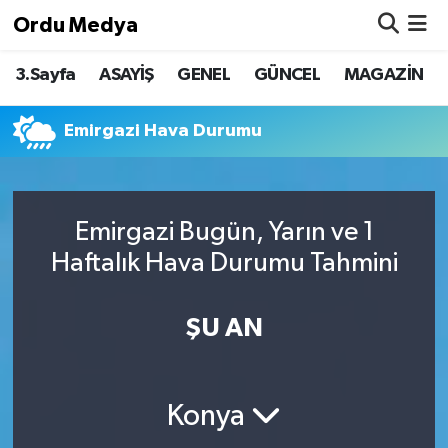
Ordu Medya
3.Sayfa
ASAYİŞ
GENEL
GÜNCEL
MAGAZİN
ASAYİŞ
Nöbetçi Eczaneler
Basketbol
Hava Durumu
Emirgazi Hava Durumu
Bilim & Teknoloji
Namaz Vakitleri
Emirgazi Bugün, Yarın ve 1
Borsa
Trafik Durumu
Haftalık Hava Durumu Tahmini
EĞİTİM
Süper Lig Puan Durumu ve Fikstür
ŞU AN
EKONOMİ
Tüm Manşetler
GENEL
Son Dakika Haberleri
Konya
GÜNCEL
Haber Arşivi