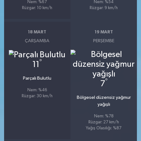
Nem: %67
Nem: %54
Rüzgar: 10 km/h
Rüzgar: 9 km/h
18 MART
19 MART
ÇARŞAMBA
PERŞEMBE
°
11
Parçalı Bulutlu
°
7
Nem: %46
Rüzgar: 30 km/h
Bölgesel düzensiz yağmur
yağışlı
Nem: %78
Rüzgar: 27 km/h
Yağış Olasılığı: %87