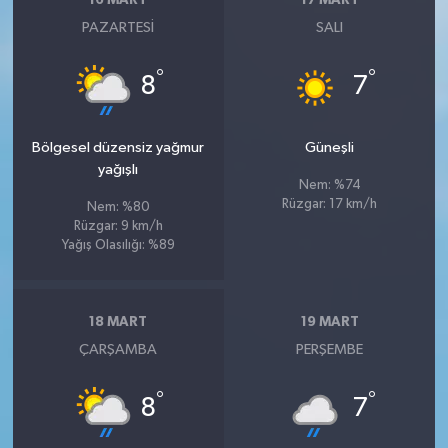
16 MART
17 MART
PAZARTESI
SALI
°
°
8
7
Bölgesel düzensiz yağmur
Güneşli
yağışlı
Nem: %74
Rüzgar: 17 km/h
Nem: %80
Rüzgar: 9 km/h
Yağış Olasılığı: %89
18 MART
19 MART
ÇARŞAMBA
PERŞEMBE
°
°
8
7