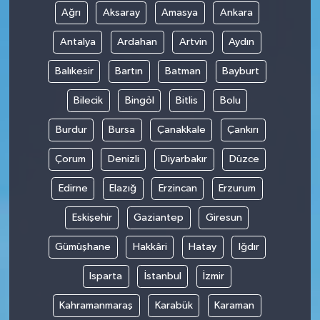
Ağrı
Aksaray
Amasya
Ankara
Antalya
Ardahan
Artvin
Aydın
Balıkesir
Bartın
Batman
Bayburt
Bilecik
Bingöl
Bitlis
Bolu
Burdur
Bursa
Çanakkale
Çankırı
Çorum
Denizli
Diyarbakır
Düzce
Edirne
Elazığ
Erzincan
Erzurum
Eskişehir
Gaziantep
Giresun
Gümüşhane
Hakkâri
Hatay
Iğdır
Isparta
İstanbul
İzmir
Kahramanmaraş
Karabük
Karaman