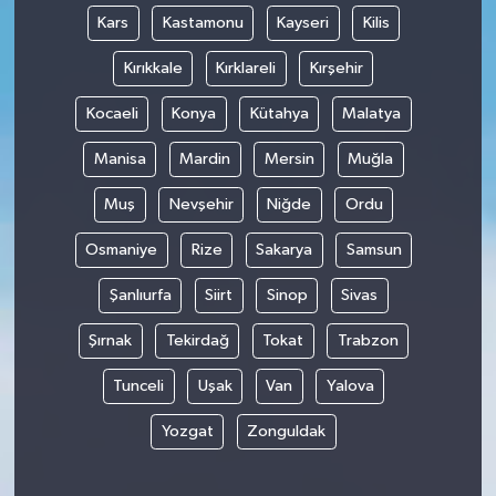
Kars
Kastamonu
Kayseri
Kilis
Kırıkkale
Kırklareli
Kırşehir
Kocaeli
Konya
Kütahya
Malatya
Manisa
Mardin
Mersin
Muğla
Muş
Nevşehir
Niğde
Ordu
Osmaniye
Rize
Sakarya
Samsun
Şanlıurfa
Siirt
Sinop
Sivas
Şırnak
Tekirdağ
Tokat
Trabzon
Tunceli
Uşak
Van
Yalova
Yozgat
Zonguldak