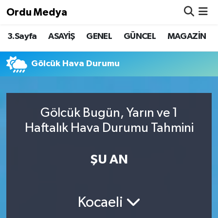
Ordu Medya
3.Sayfa
ASAYİŞ
GENEL
GÜNCEL
MAGAZİN
ASAYİŞ
Nöbetçi Eczaneler
Basketbol
Hava Durumu
Gölcük Hava Durumu
Bilim & Teknoloji
Namaz Vakitleri
Gölcük Bugün, Yarın ve 1
Borsa
Trafik Durumu
Haftalık Hava Durumu Tahmini
EĞİTİM
Süper Lig Puan Durumu ve Fikstür
ŞU AN
EKONOMİ
Tüm Manşetler
GENEL
Son Dakika Haberleri
Kocaeli
GÜNCEL
Haber Arşivi