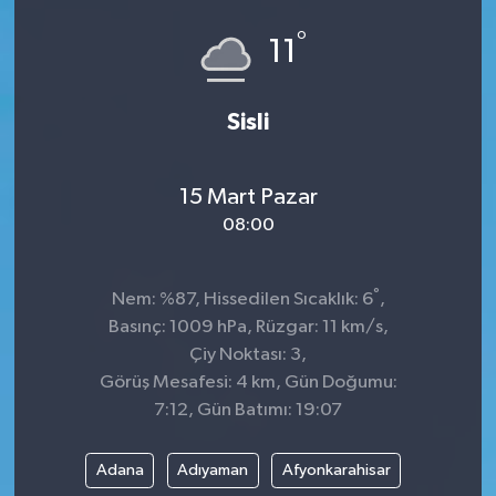
°
GÜNDEM
11
MAGAZİN
Sisli
OTOMOBİL
15 Mart Pazar
SAGLIK
08:00
SİYASET
°
Nem: %87, Hissedilen Sıcaklık: 6
,
SPOR
Basınç: 1009 hPa, Rüzgar: 11 km/s,
Çiy Noktası: 3,
Görüş Mesafesi: 4 km, Gün Doğumu:
7:12, Gün Batımı: 19:07
Adana
Adıyaman
Afyonkarahisar