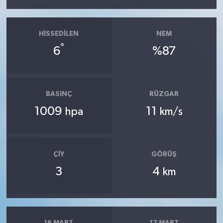
HISSEDILEN
NEM
°
6
%87
BASINÇ
RÜZGAR
1009
11
hpa
km/s
ÇIY
GÖRÜŞ
3
4
km