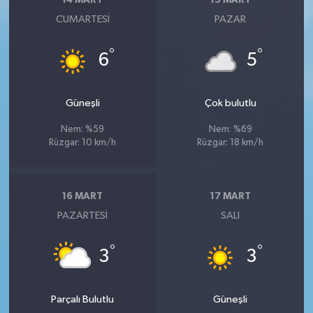
14 MART
15 MART
CUMARTESI
PAZAR
°
°
6
5
Güneşli
Çok bulutlu
Nem: %59
Nem: %69
Rüzgar: 10 km/h
Rüzgar: 18 km/h
16 MART
17 MART
PAZARTESI
SALI
°
°
3
3
Parçalı Bulutlu
Güneşli