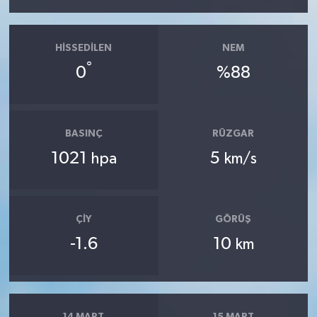
HISSEDILEN
NEM
°
0
%88
BASINÇ
RÜZGAR
1021
5
hpa
km/s
ÇIY
GÖRÜŞ
-1.6
10
km