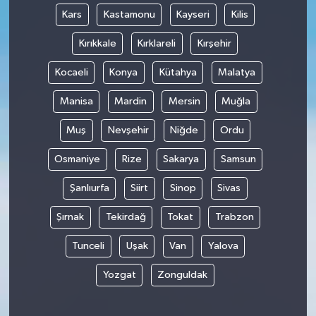
Kars
Kastamonu
Kayseri
Kilis
Kırıkkale
Kırklareli
Kırşehir
Kocaeli
Konya
Kütahya
Malatya
Manisa
Mardin
Mersin
Muğla
Muş
Nevşehir
Niğde
Ordu
Osmaniye
Rize
Sakarya
Samsun
Şanlıurfa
Siirt
Sinop
Sivas
Şırnak
Tekirdağ
Tokat
Trabzon
Tunceli
Uşak
Van
Yalova
Yozgat
Zonguldak