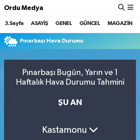
Ordu Medya
3.Sayfa
ASAYİŞ
GENEL
GÜNCEL
MAGAZİN
ASAYİŞ
Nöbetçi Eczaneler
Basketbol
Hava Durumu
Pınarbaşı Hava Durumu
Bilim & Teknoloji
Namaz Vakitleri
Pınarbaşı Bugün, Yarın ve 1
Borsa
Trafik Durumu
Haftalık Hava Durumu Tahmini
EĞİTİM
Süper Lig Puan Durumu ve Fikstür
ŞU AN
EKONOMİ
Tüm Manşetler
GENEL
Son Dakika Haberleri
Kastamonu
GÜNCEL
Haber Arşivi