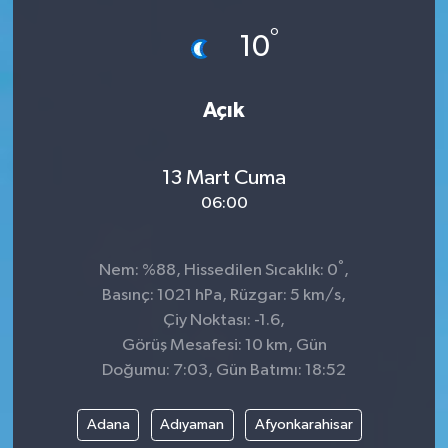
°
GÜNDEM
10
MAGAZİN
Açık
OTOMOBİL
13 Mart Cuma
SAGLIK
06:00
SİYASET
°
Nem: %88, Hissedilen Sıcaklık: 0
,
SPOR
Basınç: 1021 hPa, Rüzgar: 5 km/s,
Çiy Noktası: -1.6,
Görüş Mesafesi: 10 km, Gün
Doğumu: 7:03, Gün Batımı: 18:52
Adana
Adıyaman
Afyonkarahisar