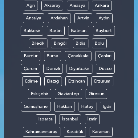
Ağrı
Aksaray
Amasya
Ankara
Antalya
Ardahan
Artvin
Aydın
Balıkesir
Bartın
Batman
Bayburt
Bilecik
Bingöl
Bitlis
Bolu
Burdur
Bursa
Çanakkale
Çankırı
Çorum
Denizli
Diyarbakır
Düzce
Edirne
Elazığ
Erzincan
Erzurum
Eskişehir
Gaziantep
Giresun
Gümüşhane
Hakkâri
Hatay
Iğdır
Isparta
İstanbul
İzmir
Kahramanmaraş
Karabük
Karaman