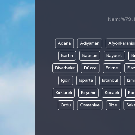
GÜNDEM
Nem: %79, Hi
MAGAZİN
OTOMOBİL
Adana
Adıyaman
Afyonkarahis
Bartın
Batman
Bayburt
Bi
SAGLIK
Diyarbakır
Düzce
Edirne
Elaz
SİYASET
Iğdır
Isparta
İstanbul
İzmi
SPOR
Kırklareli
Kırşehir
Kocaeli
Ko
Ordu
Osmaniye
Rize
Sak