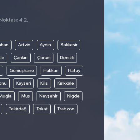
Noktası: 4.2,
9
ahan
Artvin
Aydın
Balıkesir
le
Çankırı
Çorum
Denizli
Gümüşhane
Hakkâri
Hatay
onu
Kayseri
Kilis
Kırıkkale
Muğla
Muş
Nevşehir
Niğde
Tekirdağ
Tokat
Trabzon