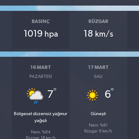
BASINÇ
RÜZGAR
1019
18
hpa
km/s
16 MART
17 MART
PAZARTESI
SALI
°
°
7
6
Bölgesel düzensiz yağmur
Güneşli
yağışlı
Nem: %81
Rüzgar: 9 km/h
Nem: %84
Rüzgar: 18 km/h