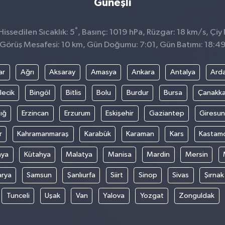
Güneşli
°
ssedilen Sıcaklık: 5
, Basınç: 1019 hPa, Rüzgar: 18 km/s, Çiy 
Görüş Mesafesi: 10 km, Gün Doğumu: 7:01, Gün Batımı: 18:4
ar
Ağrı
Aksaray
Amasya
Ankara
Antalya
Ard
lecik
Bingöl
Bitlis
Bolu
Burdur
Bursa
Çanakka
ığ
Erzincan
Erzurum
Eskişehir
Gaziantep
Giresun
r
Kahramanmaraş
Karabük
Karaman
Kars
Kastam
nya
Kütahya
Malatya
Manisa
Mardin
Mersin
arya
Samsun
Şanlıurfa
Siirt
Sinop
Sivas
Şırnak
Tunceli
Uşak
Van
Yalova
Yozgat
Zonguldak