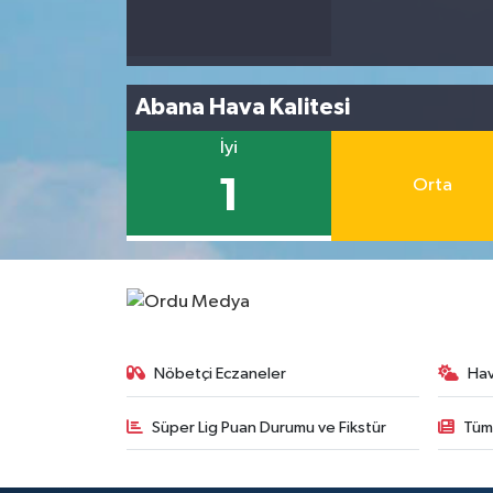
Abana Hava Kalitesi
İyi
1
Orta
Nöbetçi Eczaneler
Ha
Süper Lig Puan Durumu ve Fikstür
Tüm