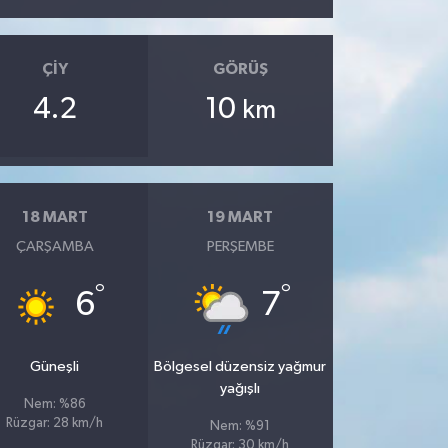
ÇIY
GÖRÜŞ
4.2
10
km
18 MART
19 MART
ÇARŞAMBA
PERŞEMBE
°
°
6
7
Güneşli
Bölgesel düzensiz yağmur
yağışlı
Nem: %86
Rüzgar: 28 km/h
Nem: %91
Rüzgar: 30 km/h