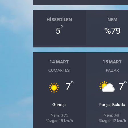
HISSEDILEN
NEM
°
5
%79
14 MART
15 MART
CUMARTESI
PAZAR
°
°
7
7
Güneşli
Parçalı Bulutlu
Nem: %75
Nem: %81
Rüzgar: 19 km/h
Rüzgar: 12 km/h