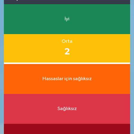
İyi
Orta
2
Hassaslar için sağlıksız
Sağlıksız