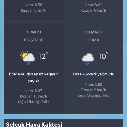
Nem: %58
Nem: %62
Rüzgar: 8 km/h
Rüzgar: 8 km/h
19 MART
20 MART
PERŞEMBE
CUMA
°
°
12
10
Bölgesel düzensiz yağmur
Orta kuvvetli yağmurlu
yağışlı
Nem: %89
Rüzgar: 9 km/h
Nem: %67
Yağış Olasılığı: %83
Rüzgar: 13 km/h
Yağış Olasılığı: %88
Selçuk Hava Kalitesi