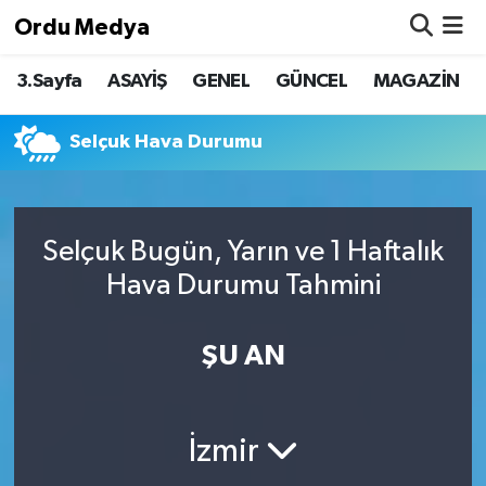
Ordu Medya
3.Sayfa
ASAYİŞ
GENEL
GÜNCEL
MAGAZİN
ASAYİŞ
Nöbetçi Eczaneler
Basketbol
Hava Durumu
Selçuk Hava Durumu
Bilim & Teknoloji
Namaz Vakitleri
Selçuk Bugün, Yarın ve 1 Haftalık
Borsa
Trafik Durumu
Hava Durumu Tahmini
EĞİTİM
Süper Lig Puan Durumu ve Fikstür
ŞU AN
EKONOMİ
Tüm Manşetler
GENEL
Son Dakika Haberleri
İzmir
GÜNCEL
Haber Arşivi