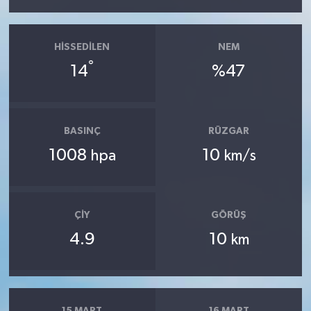
HISSEDILEN
NEM
°
14
%47
BASINÇ
RÜZGAR
1008
10
hpa
km/s
ÇIY
GÖRÜŞ
4.9
10
km