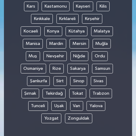
Kars
Kastamonu
Kayseri
Kilis
Kırıkkale
Kırklareli
Kırşehir
Kocaeli
Konya
Kütahya
Malatya
Manisa
Mardin
Mersin
Muğla
Muş
Nevşehir
Niğde
Ordu
Osmaniye
Rize
Sakarya
Samsun
Şanlıurfa
Siirt
Sinop
Sivas
Şırnak
Tekirdağ
Tokat
Trabzon
Tunceli
Uşak
Van
Yalova
Yozgat
Zonguldak