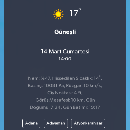
°
GÜNDEM
17
MAGAZİN
Güneşli
OTOMOBİL
14 Mart Cumartesi
SAGLIK
14:00
SİYASET
°
Nem: %47, Hissedilen Sıcaklık: 14
,
SPOR
Basınç: 1008 hPa, Rüzgar: 10 km/s,
Çiy Noktası: 4.9,
Görüş Mesafesi: 10 km, Gün
Doğumu: 7:24, Gün Batımı: 19:17
Adana
Adıyaman
Afyonkarahisar