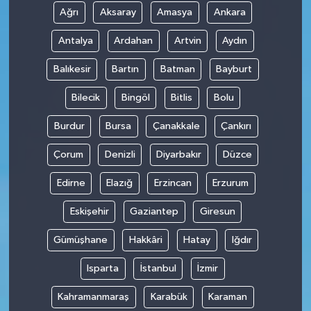
Ağrı
Aksaray
Amasya
Ankara
Antalya
Ardahan
Artvin
Aydın
Balıkesir
Bartın
Batman
Bayburt
Bilecik
Bingöl
Bitlis
Bolu
Burdur
Bursa
Çanakkale
Çankırı
Çorum
Denizli
Diyarbakır
Düzce
Edirne
Elazığ
Erzincan
Erzurum
Eskişehir
Gaziantep
Giresun
Gümüşhane
Hakkâri
Hatay
Iğdır
Isparta
İstanbul
İzmir
Kahramanmaraş
Karabük
Karaman