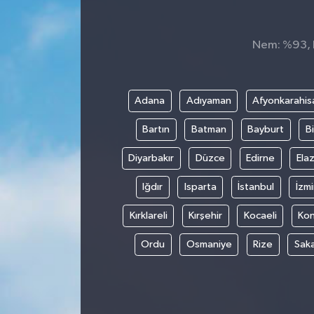
GÜNDEM
Nem: %93, H
MAGAZİN
OTOMOBİL
Adana
Adıyaman
Afyonkarahis
Bartın
Batman
Bayburt
Bi
SAGLIK
Diyarbakır
Düzce
Edirne
Elaz
SİYASET
Iğdır
Isparta
İstanbul
İzmi
SPOR
Kırklareli
Kırşehir
Kocaeli
Ko
Ordu
Osmaniye
Rize
Sak