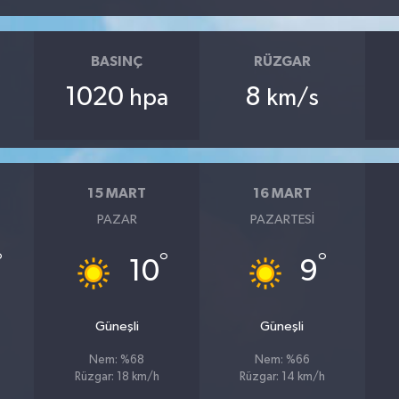
BASINÇ
RÜZGAR
1020
8
hpa
km/s
15 MART
16 MART
PAZAR
PAZARTESI
°
°
°
10
9
Güneşli
Güneşli
Nem: %68
Nem: %66
Rüzgar: 18 km/h
Rüzgar: 14 km/h