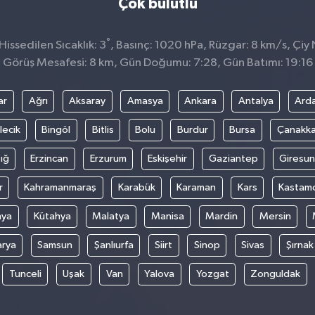
Çok bulutlu
°
issedilen Sıcaklık: 3
, Basınç: 1020 hPa, Rüzgar: 8 km/s, Çiy 
Görüş Mesafesi: 8 km, Gün Doğumu: 7:28, Gün Batımı: 19:16
ar
Ağrı
Aksaray
Amasya
Ankara
Antalya
Ard
lecik
Bingöl
Bitlis
Bolu
Burdur
Bursa
Çanakka
ığ
Erzincan
Erzurum
Eskişehir
Gaziantep
Giresun
r
Kahramanmaraş
Karabük
Karaman
Kars
Kastam
nya
Kütahya
Malatya
Manisa
Mardin
Mersin
arya
Samsun
Şanlıurfa
Siirt
Sinop
Sivas
Şırnak
Tunceli
Uşak
Van
Yalova
Yozgat
Zonguldak