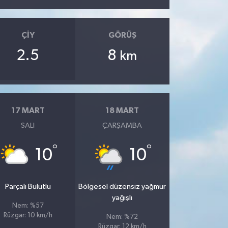
ÇIY
GÖRÜŞ
2.5
8
km
17 MART
18 MART
SALI
ÇARŞAMBA
°
°
10
10
Parçalı Bulutlu
Bölgesel düzensiz yağmur
yağışlı
Nem: %57
Rüzgar: 10 km/h
Nem: %72
Rüzgar: 12 km/h