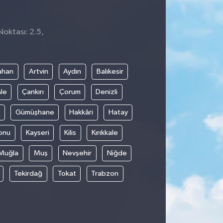
Noktası: 2.5,
ahan
Artvin
Aydın
Balıkesir
le
Çankırı
Çorum
Denizli
Gümüşhane
Hakkâri
Hatay
onu
Kayseri
Kilis
Kırıkkale
Muğla
Muş
Nevşehir
Niğde
Tekirdağ
Tokat
Trabzon