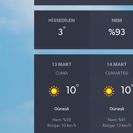
HISSEDILEN
NEM
°
3
%93
13 MART
14 MART
CUMA
CUMARTESI
°
10
10
Güneşli
Güneşli
Nem: %59
Nem: %61
Rüzgar: 10 km/h
Rüzgar: 13 km/h