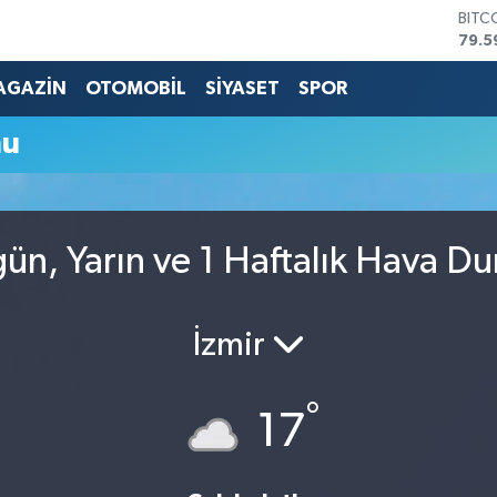
BITC
79.5
DOL
45,4
AGAZİN
OTOMOBİL
SİYASET
SPOR
EUR
53,3
mu
STER
61,6
G.AL
686
BİST
ün, Yarın ve 1 Haftalık Hava D
14.5
İzmir
°
17