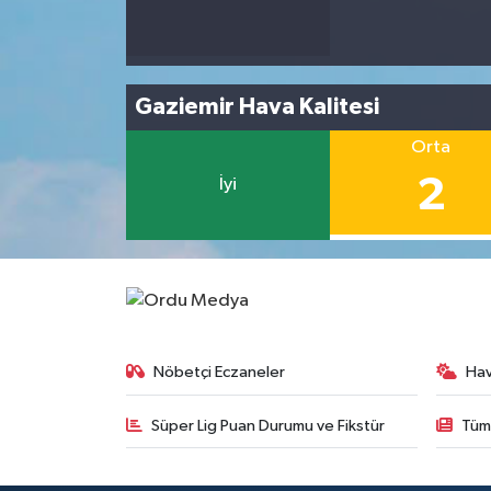
Gaziemir Hava Kalitesi
Orta
2
İyi
Nöbetçi Eczaneler
Ha
Süper Lig Puan Durumu ve Fikstür
Tüm