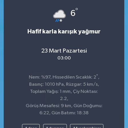
°
GÜNDEM
6
MAGAZİN
Hafif karla karışık yağmur
OTOMOBİL
23 Mart Pazartesi
SAGLIK
03:00
SİYASET
°
Nem: %97, Hissedilen Sıcaklık: 2
,
SPOR
Basınç: 1010 hPa, Rüzgar: 5 km/s,
Toplam Yağış: 1 mm, Çiy Noktası:
2.2,
Görüş Mesafesi: 9 km, Gün Doğumu:
6:22, Gün Batımı: 18:38