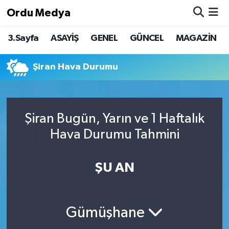
Ordu Medya
3.Sayfa
ASAYİŞ
GENEL
GÜNCEL
MAGAZİN
ASAYİŞ
Nöbetçi Eczaneler
Basketbol
Hava Durumu
Şiran Hava Durumu
Bilim & Teknoloji
Namaz Vakitleri
Şiran Bugün, Yarın ve 1 Haftalık
Borsa
Trafik Durumu
Hava Durumu Tahmini
EĞİTİM
Süper Lig Puan Durumu ve Fikstür
ŞU AN
EKONOMİ
Tüm Manşetler
GENEL
Son Dakika Haberleri
Gümüşhane
GÜNCEL
Haber Arşivi