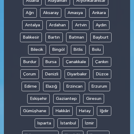
Adana
Adıyaman
Afyonkarahisar
Ağrı
Aksaray
Amasya
Ankara
Antalya
Ardahan
Artvin
Aydın
Balıkesir
Bartın
Batman
Bayburt
Bilecik
Bingöl
Bitlis
Bolu
Burdur
Bursa
Çanakkale
Çankırı
Çorum
Denizli
Diyarbakır
Düzce
Edirne
Elazığ
Erzincan
Erzurum
Eskişehir
Gaziantep
Giresun
Gümüşhane
Hakkâri
Hatay
Iğdır
Isparta
İstanbul
İzmir