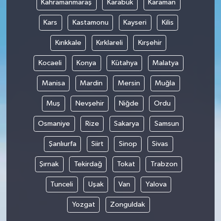
Kahramanmaraş
Karabük
Karaman
Kars
Kastamonu
Kayseri
Kilis
Kırıkkale
Kırklareli
Kırşehir
Kocaeli
Konya
Kütahya
Malatya
Manisa
Mardin
Mersin
Muğla
Muş
Nevşehir
Niğde
Ordu
Osmaniye
Rize
Sakarya
Samsun
Şanlıurfa
Siirt
Sinop
Sivas
Şırnak
Tekirdağ
Tokat
Trabzon
Tunceli
Uşak
Van
Yalova
Yozgat
Zonguldak