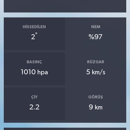
HISSEDILEN
NEM
°
2
%97
BASINÇ
RÜZGAR
1010
5
hpa
km/s
ÇIY
GÖRÜŞ
2.2
9
km