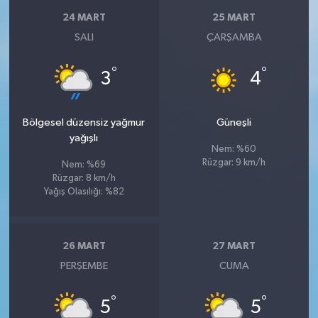
24 MART
25 MART
SALI
ÇARŞAMBA
°
°
3
4
Bölgesel düzensiz yağmur
Güneşli
yağışlı
Nem: %60
Rüzgar: 9 km/h
Nem: %69
Rüzgar: 8 km/h
Yağış Olasılığı: %82
26 MART
27 MART
PERŞEMBE
CUMA
°
°
5
5