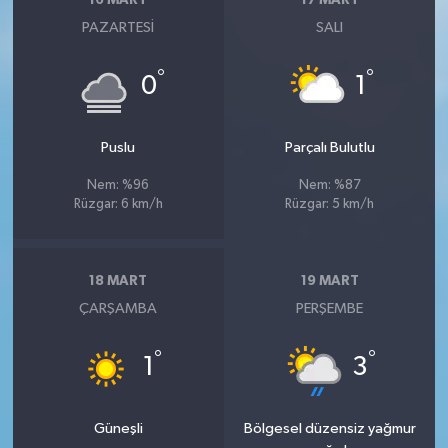
16 MART
17 MART
PAZARTESI
SALI
°
°
0
1
Puslu
Parçalı Bulutlu
Nem: %96
Nem: %87
Rüzgar: 6 km/h
Rüzgar: 5 km/h
18 MART
19 MART
ÇARŞAMBA
PERŞEMBE
°
°
1
3
Güneşli
Bölgesel düzensiz yağmur