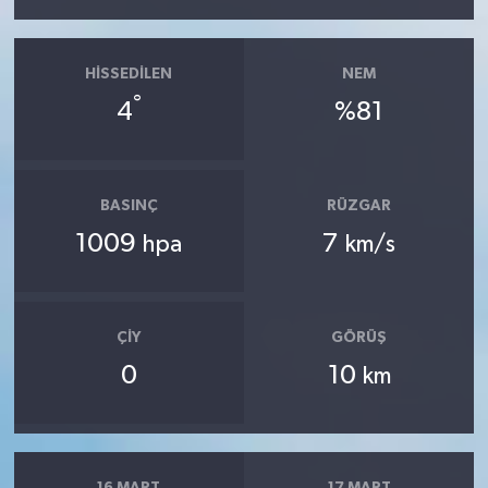
HISSEDILEN
NEM
°
4
%81
BASINÇ
RÜZGAR
1009
7
hpa
km/s
ÇIY
GÖRÜŞ
0
10
km