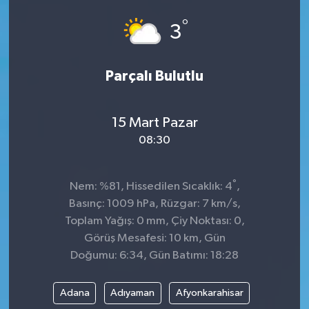
°
GÜNDEM
3
MAGAZİN
Parçalı Bulutlu
OTOMOBİL
15 Mart Pazar
SAGLIK
08:30
SİYASET
°
Nem: %81, Hissedilen Sıcaklık: 4
,
SPOR
Basınç: 1009 hPa, Rüzgar: 7 km/s,
Toplam Yağış: 0 mm, Çiy Noktası: 0,
Görüş Mesafesi: 10 km, Gün
Doğumu: 6:34, Gün Batımı: 18:28
Adana
Adıyaman
Afyonkarahisar