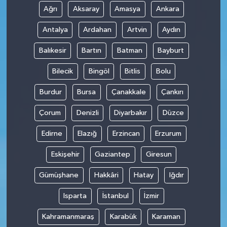
Ağrı
Aksaray
Amasya
Ankara
Antalya
Ardahan
Artvin
Aydın
Balıkesir
Bartın
Batman
Bayburt
Bilecik
Bingöl
Bitlis
Bolu
Burdur
Bursa
Çanakkale
Çankırı
Çorum
Denizli
Diyarbakır
Düzce
Edirne
Elazığ
Erzincan
Erzurum
Eskişehir
Gaziantep
Giresun
Gümüşhane
Hakkâri
Hatay
Iğdır
Isparta
İstanbul
İzmir
Kahramanmaraş
Karabük
Karaman