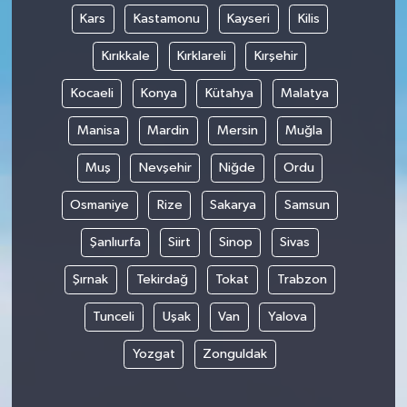
Kars
Kastamonu
Kayseri
Kilis
Kırıkkale
Kırklareli
Kırşehir
Kocaeli
Konya
Kütahya
Malatya
Manisa
Mardin
Mersin
Muğla
Muş
Nevşehir
Niğde
Ordu
Osmaniye
Rize
Sakarya
Samsun
Şanlıurfa
Siirt
Sinop
Sivas
Şırnak
Tekirdağ
Tokat
Trabzon
Tunceli
Uşak
Van
Yalova
Yozgat
Zonguldak