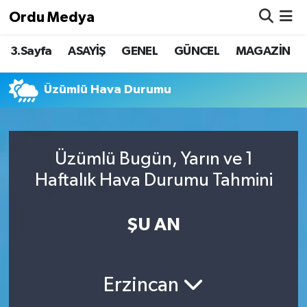
Ordu Medya
3.Sayfa
ASAYİŞ
GENEL
GÜNCEL
MAGAZİN
ASAYİŞ
Nöbetçi Eczaneler
Basketbol
Hava Durumu
Üzümlü Hava Durumu
Bilim & Teknoloji
Namaz Vakitleri
Üzümlü Bugün, Yarın ve 1
Borsa
Trafik Durumu
Haftalık Hava Durumu Tahmini
EĞİTİM
Süper Lig Puan Durumu ve Fikstür
ŞU AN
EKONOMİ
Tüm Manşetler
GENEL
Son Dakika Haberleri
Erzincan
GÜNCEL
Haber Arşivi