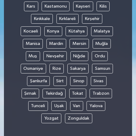
Kars
Kastamonu
Kayseri
Kilis
Kırıkkale
Kırklareli
Kırşehir
Kocaeli
Konya
Kütahya
Malatya
Manisa
Mardin
Mersin
Muğla
Muş
Nevşehir
Niğde
Ordu
Osmaniye
Rize
Sakarya
Samsun
Şanlıurfa
Siirt
Sinop
Sivas
Şırnak
Tekirdağ
Tokat
Trabzon
Tunceli
Uşak
Van
Yalova
Yozgat
Zonguldak