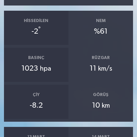
HISSEDILEN
NEM
°
-2
%61
BASINÇ
RÜZGAR
1023
11
hpa
km/s
ÇIY
GÖRÜŞ
-8.2
10
km