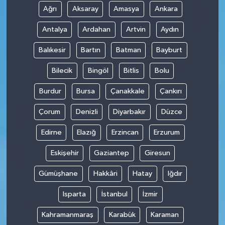
Ağrı
Aksaray
Amasya
Ankara
Antalya
Ardahan
Artvin
Aydın
Balıkesir
Bartın
Batman
Bayburt
Bilecik
Bingöl
Bitlis
Bolu
Burdur
Bursa
Çanakkale
Çankırı
Çorum
Denizli
Diyarbakır
Düzce
Edirne
Elazığ
Erzincan
Erzurum
Eskişehir
Gaziantep
Giresun
Gümüşhane
Hakkâri
Hatay
Iğdır
Isparta
İstanbul
İzmir
Kahramanmaraş
Karabük
Karaman