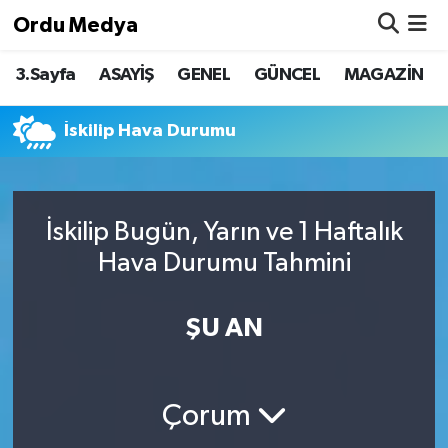
Ordu Medya
3.Sayfa
ASAYİŞ
GENEL
GÜNCEL
MAGAZİN
ASAYİŞ
Nöbetçi Eczaneler
Basketbol
Hava Durumu
İskilip Hava Durumu
Bilim & Teknoloji
Namaz Vakitleri
İskilip Bugün, Yarın ve 1 Haftalık
Borsa
Trafik Durumu
Hava Durumu Tahmini
EĞİTİM
Süper Lig Puan Durumu ve Fikstür
ŞU AN
EKONOMİ
Tüm Manşetler
GENEL
Son Dakika Haberleri
Çorum
GÜNCEL
Haber Arşivi