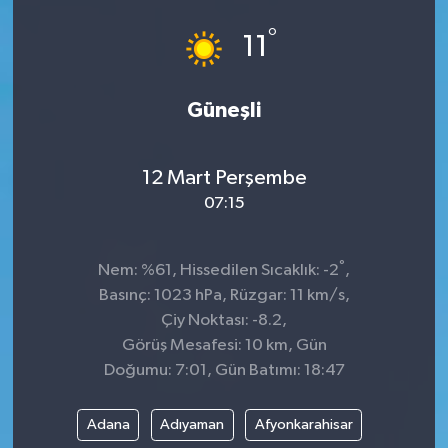
°
GÜNDEM
11
MAGAZİN
Güneşli
OTOMOBİL
12 Mart Perşembe
SAGLIK
07:15
SİYASET
°
Nem: %61, Hissedilen Sıcaklık: -2
,
SPOR
Basınç: 1023 hPa, Rüzgar: 11 km/s,
Çiy Noktası: -8.2,
Görüş Mesafesi: 10 km, Gün
Doğumu: 7:01, Gün Batımı: 18:47
Adana
Adıyaman
Afyonkarahisar