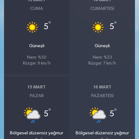
13 MART
14 MART
CUMA
CUMARTESI
°
°
5
5
Güneşli
Güneşli
Nem: %50
Nem: %53
Rüzgar: 9 km/h
Rüzgar: 7 km/h
15 MART
16 MART
PAZAR
PAZARTESI
°
°
5
5
Bölgesel düzensiz yağmur
Bölgesel düzensiz yağmur