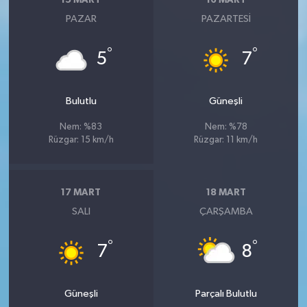
15 MART
16 MART
PAZAR
PAZARTESI
°
°
5
7
Bulutlu
Güneşli
Nem: %83
Nem: %78
Rüzgar: 15 km/h
Rüzgar: 11 km/h
17 MART
18 MART
SALI
ÇARŞAMBA
°
°
7
8
Güneşli
Parçalı Bulutlu