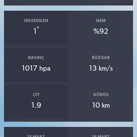
HISSEDILEN
NEM
°
1
%92
BASINÇ
RÜZGAR
1017
13
hpa
km/s
ÇIY
GÖRÜŞ
1.9
10
km