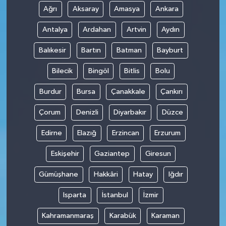
Ağrı
Aksaray
Amasya
Ankara
Antalya
Ardahan
Artvin
Aydın
Balıkesir
Bartın
Batman
Bayburt
Bilecik
Bingöl
Bitlis
Bolu
Burdur
Bursa
Çanakkale
Çankırı
Çorum
Denizli
Diyarbakır
Düzce
Edirne
Elazığ
Erzincan
Erzurum
Eskişehir
Gaziantep
Giresun
Gümüşhane
Hakkâri
Hatay
Iğdır
Isparta
İstanbul
İzmir
Kahramanmaraş
Karabük
Karaman