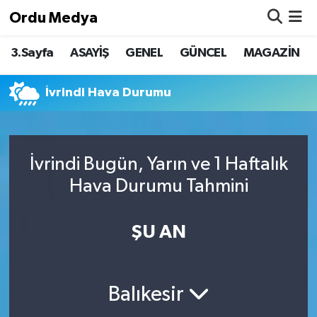
Ordu Medya
3.Sayfa
ASAYİŞ
GENEL
GÜNCEL
MAGAZİN
ASAYİŞ
Nöbetçi Eczaneler
Basketbol
Hava Durumu
İvrindi Hava Durumu
Bilim & Teknoloji
Namaz Vakitleri
İvrindi Bugün, Yarın ve 1 Haftalık
Borsa
Trafik Durumu
Hava Durumu Tahmini
EĞİTİM
Süper Lig Puan Durumu ve Fikstür
ŞU AN
EKONOMİ
Tüm Manşetler
GENEL
Son Dakika Haberleri
Balıkesir
GÜNCEL
Haber Arşivi