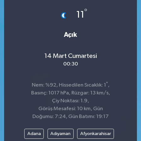
°
GÜNDEM
11
MAGAZİN
Açık
OTOMOBİL
14 Mart Cumartesi
SAGLIK
00:30
SİYASET
°
Nem: %92, Hissedilen Sıcaklık: 1
,
SPOR
Basınç: 1017 hPa, Rüzgar: 13 km/s,
Çiy Noktası: 1.9,
Görüş Mesafesi: 10 km, Gün
Doğumu: 7:24, Gün Batımı: 19:17
Adana
Adıyaman
Afyonkarahisar