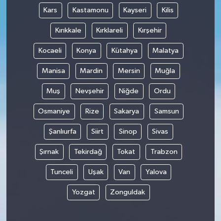
Kars
Kastamonu
Kayseri
Kilis
Kırıkkale
Kırklareli
Kırşehir
Kocaeli
Konya
Kütahya
Malatya
Manisa
Mardin
Mersin
Muğla
Muş
Nevşehir
Niğde
Ordu
Osmaniye
Rize
Sakarya
Samsun
Şanlıurfa
Siirt
Sinop
Sivas
Şırnak
Tekirdağ
Tokat
Trabzon
Tunceli
Uşak
Van
Yalova
Yozgat
Zonguldak