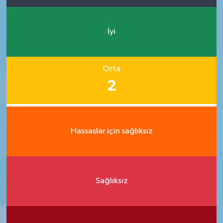
İyi
Orta
2
Hassaslar için sağlıksız
Sağlıksız