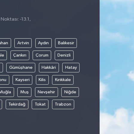
Noktası: -13.1,
4
ahan
Artvin
Aydın
Balıkesir
le
Çankırı
Çorum
Denizli
Gümüşhane
Hakkâri
Hatay
onu
Kayseri
Kilis
Kırıkkale
Muğla
Muş
Nevşehir
Niğde
Tekirdağ
Tokat
Trabzon