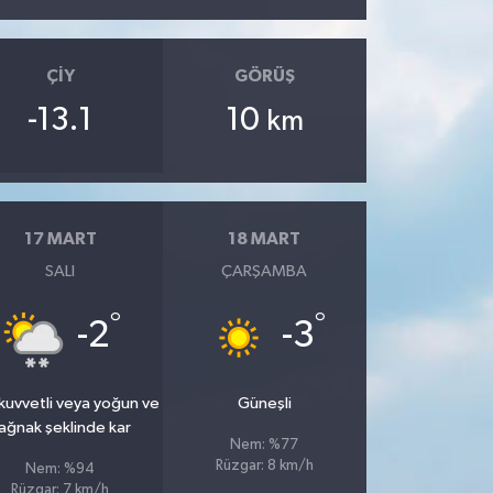
ÇIY
GÖRÜŞ
-13.1
10
km
17 MART
18 MART
SALI
ÇARŞAMBA
°
°
-2
-3
kuvvetli veya yoğun ve
Güneşli
ağnak şeklinde kar
Nem: %77
Rüzgar: 8 km/h
Nem: %94
Rüzgar: 7 km/h