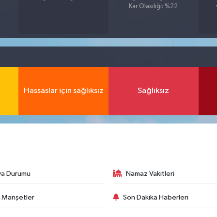
Kar Olasılığı: %22
Hassaslar için sağlıksız
Sağlıksız
va Durumu
Namaz Vakitleri
 Manşetler
Son Dakika Haberleri