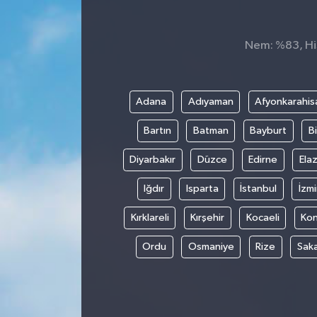
GÜNDEM
Nem: %83, His
MAGAZİN
OTOMOBİL
Adana
Adıyaman
Afyonkarahis
Bartın
Batman
Bayburt
Bi
SAGLIK
Diyarbakır
Düzce
Edirne
Elaz
SİYASET
Iğdır
Isparta
İstanbul
İzmi
SPOR
Kırklareli
Kırşehir
Kocaeli
Ko
Ordu
Osmaniye
Rize
Sak