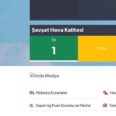
Şavşat Hava Kalitesi
İyi
1
Orta
Nöbetçi Eczaneler
Ha
Süper Lig Puan Durumu ve Fikstür
Tüm