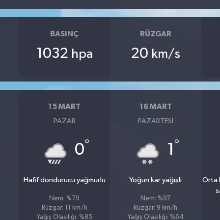
BASINÇ
RÜZGAR
1032
20
hpa
km/s
15 MART
16 MART
PAZAR
PAZARTESI
°
°
°
0
1
Hafif dondurucu yağmurlu
Yoğun kar yağışlı
Orta 
s
Nem: %79
Nem: %97
Rüzgar: 11 km/h
Rüzgar: 9 km/h
Yağış Olasılığı: %85
Yağış Olasılığı: %64