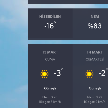
HISSEDILEN
NEM
°
-16
%83
13 MART
14 MART
CUMA
CUMARTESI
°
-3
-2
Güneşli
Güneşli
Nem: %70
Nem: %72
Rüzgar: 8 km/h
Rüzgar: 9 km/h