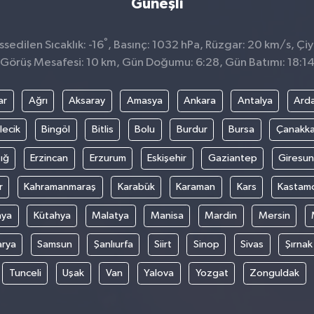
Güneşli
°
sedilen Sıcaklık: -16
, Basınç: 1032 hPa, Rüzgar: 20 km/s, Çiy 
Görüş Mesafesi: 10 km, Gün Doğumu: 6:28, Gün Batımı: 18:1
ar
Ağrı
Aksaray
Amasya
Ankara
Antalya
Ard
lecik
Bingöl
Bitlis
Bolu
Burdur
Bursa
Çanakka
ığ
Erzincan
Erzurum
Eskişehir
Gaziantep
Giresun
r
Kahramanmaraş
Karabük
Karaman
Kars
Kastam
nya
Kütahya
Malatya
Manisa
Mardin
Mersin
arya
Samsun
Şanlıurfa
Siirt
Sinop
Sivas
Şırnak
Tunceli
Uşak
Van
Yalova
Yozgat
Zonguldak