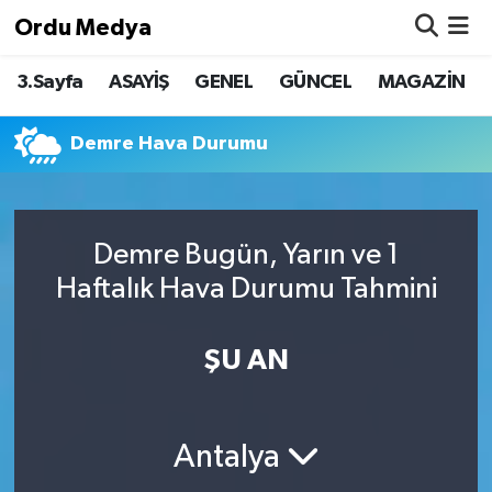
Ordu Medya
3.Sayfa
ASAYİŞ
GENEL
GÜNCEL
MAGAZİN
ASAYİŞ
Nöbetçi Eczaneler
Basketbol
Hava Durumu
Demre Hava Durumu
Bilim & Teknoloji
Namaz Vakitleri
Demre Bugün, Yarın ve 1
Borsa
Trafik Durumu
Haftalık Hava Durumu Tahmini
EĞİTİM
Süper Lig Puan Durumu ve Fikstür
ŞU AN
EKONOMİ
Tüm Manşetler
GENEL
Son Dakika Haberleri
Antalya
GÜNCEL
Haber Arşivi