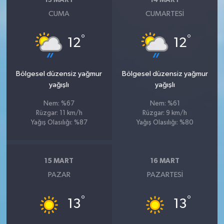
13 MART
14 MART
CUMA
CUMARTESI
°
°
12
12
Bölgesel düzensiz yağmur
Bölgesel düzensiz yağmur
yağışlı
yağışlı
Nem: %67
Nem: %61
Rüzgar: 11 km/h
Rüzgar: 9 km/h
Yağış Olasılığı: %87
Yağış Olasılığı: %80
15 MART
16 MART
PAZAR
PAZARTESI
°
°
13
13