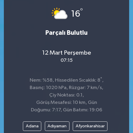
°
GÜNDEM
16
MAGAZİN
Parçalı Bulutlu
OTOMOBİL
12 Mart Perşembe
SAGLIK
07:15
SİYASET
°
Nem: %58, Hissedilen Sıcaklık: 8
,
SPOR
Basınç: 1020 hPa, Rüzgar: 7 km/s,
Çiy Noktası: 0.1,
Görüş Mesafesi: 10 km, Gün
Doğumu: 7:17, Gün Batımı: 19:06
Adana
Adıyaman
Afyonkarahisar