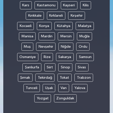
Kars
Kastamonu
Kayseri
Kilis
Kırıkkale
Kırklareli
Kırşehir
Kocaeli
Konya
Kütahya
Malatya
Manisa
Mardin
Mersin
Muğla
Muş
Nevşehir
Niğde
Ordu
Osmaniye
Rize
Sakarya
Samsun
Şanlıurfa
Siirt
Sinop
Sivas
Şırnak
Tekirdağ
Tokat
Trabzon
Tunceli
Uşak
Van
Yalova
Yozgat
Zonguldak