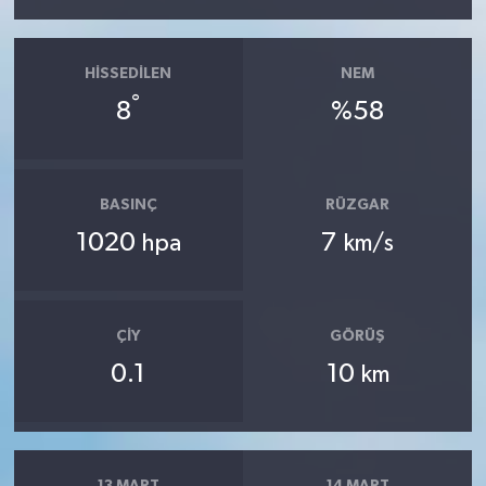
HISSEDILEN
NEM
°
8
%58
BASINÇ
RÜZGAR
1020
7
hpa
km/s
ÇIY
GÖRÜŞ
0.1
10
km