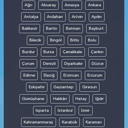
Ağrı
Aksaray
Amasya
Ankara
Antalya
Ardahan
Artvin
Aydın
Balıkesir
Bartın
Batman
Bayburt
Bilecik
Bingöl
Bitlis
Bolu
Burdur
Bursa
Çanakkale
Çankırı
Çorum
Denizli
Diyarbakır
Düzce
Edirne
Elazığ
Erzincan
Erzurum
Eskişehir
Gaziantep
Giresun
Gümüşhane
Hakkâri
Hatay
Iğdır
Isparta
İstanbul
İzmir
Kahramanmaraş
Karabük
Karaman