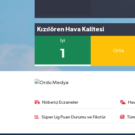
Kızılören Hava Kalitesi
İyi
1
Orta
Nöbetçi Eczaneler
Ha
Süper Lig Puan Durumu ve Fikstür
Tüm