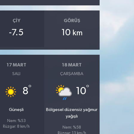
ÇIY
GÖRÜŞ
-7.5
10
km
17 MART
18 MART
SALI
ÇARŞAMBA
°
°
8
10
Güneşli
Bölgesel düzensiz yağmur
yağışlı
Nem: %53
Rüzgar: 8 km/h
Nem: %58
Rüzgar: 13 km/h