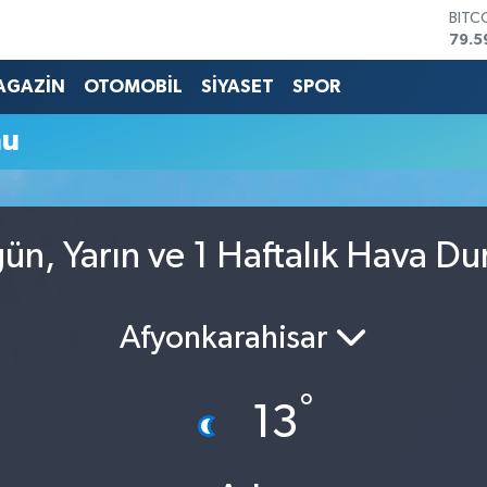
BITC
79.5
DOL
45,4
AGAZİN
OTOMOBİL
SİYASET
SPOR
EUR
53,3
mu
STER
61,6
G.AL
686
BİST
gün, Yarın ve 1 Haftalık Hava D
14.5
Afyonkarahisar
°
13