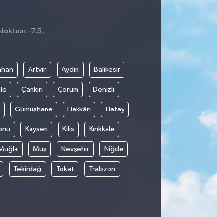
oktası: -7.5,
4
ahan
Artvin
Aydın
Balıkesir
le
Çankırı
Çorum
Denizli
Gümüşhane
Hakkâri
Hatay
onu
Kayseri
Kilis
Kırıkkale
Muğla
Muş
Nevşehir
Niğde
Tekirdağ
Tokat
Trabzon