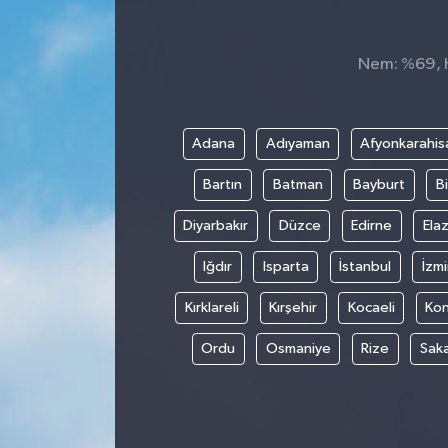
GÜNDEM
Nem: %69, Hi
MAGAZİN
OTOMOBİL
Adana
Adıyaman
Afyonkarahis
Bartın
Batman
Bayburt
Bi
SAGLIK
Diyarbakır
Düzce
Edirne
Elaz
SİYASET
Iğdır
Isparta
İstanbul
İzmi
SPOR
Kırklareli
Kırşehir
Kocaeli
Ko
Ordu
Osmaniye
Rize
Sak