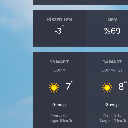
HISSEDILEN
NEM
°
-3
%69
13 MART
14 MART
CUMA
CUMARTESI
°
°
7
8
Güneşli
Güneşli
Nem: %51
Nem: %43
Rüzgar: 9 km/h
Rüzgar: 12 km/h