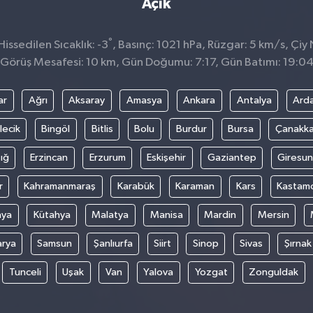
Açık
°
ssedilen Sıcaklık: -3
, Basınç: 1021 hPa, Rüzgar: 5 km/s, Çiy N
Görüş Mesafesi: 10 km, Gün Doğumu: 7:17, Gün Batımı: 19:0
ar
Ağrı
Aksaray
Amasya
Ankara
Antalya
Ard
lecik
Bingöl
Bitlis
Bolu
Burdur
Bursa
Çanakka
ığ
Erzincan
Erzurum
Eskişehir
Gaziantep
Giresun
r
Kahramanmaraş
Karabük
Karaman
Kars
Kastam
nya
Kütahya
Malatya
Manisa
Mardin
Mersin
arya
Samsun
Şanlıurfa
Siirt
Sinop
Sivas
Şırnak
Tunceli
Uşak
Van
Yalova
Yozgat
Zonguldak