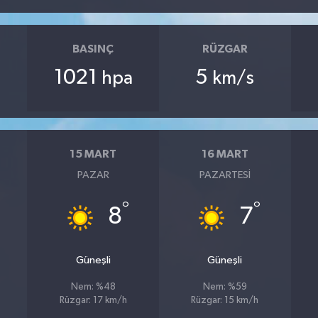
BASINÇ
RÜZGAR
1021
5
hpa
km/s
15 MART
16 MART
PAZAR
PAZARTESI
°
°
8
7
Güneşli
Güneşli
Nem: %48
Nem: %59
Rüzgar: 17 km/h
Rüzgar: 15 km/h