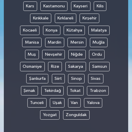
Kars
Kastamonu
Kayseri
Kilis
Kırıkkale
Kırklareli
Kırşehir
Kocaeli
Konya
Kütahya
Malatya
Manisa
Mardin
Mersin
Muğla
Muş
Nevşehir
Niğde
Ordu
Osmaniye
Rize
Sakarya
Samsun
Şanlıurfa
Siirt
Sinop
Sivas
Şırnak
Tekirdağ
Tokat
Trabzon
Tunceli
Uşak
Van
Yalova
Yozgat
Zonguldak