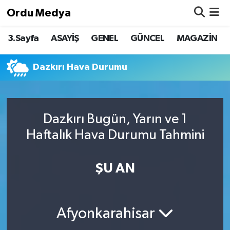
Ordu Medya
3.Sayfa
ASAYİŞ
GENEL
GÜNCEL
MAGAZİN
ASAYİŞ
Nöbetçi Eczaneler
Basketbol
Hava Durumu
Dazkırı Hava Durumu
Bilim & Teknoloji
Namaz Vakitleri
Dazkırı Bugün, Yarın ve 1
Borsa
Trafik Durumu
Haftalık Hava Durumu Tahmini
EĞİTİM
Süper Lig Puan Durumu ve Fikstür
ŞU AN
EKONOMİ
Tüm Manşetler
GENEL
Son Dakika Haberleri
Afyonkarahisar
GÜNCEL
Haber Arşivi