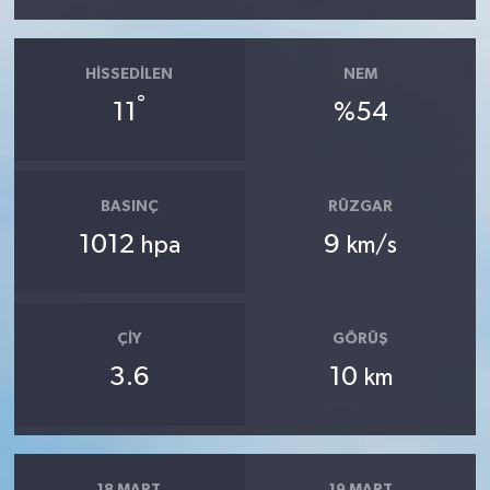
HISSEDILEN
NEM
°
11
%54
BASINÇ
RÜZGAR
1012
9
hpa
km/s
ÇIY
GÖRÜŞ
3.6
10
km