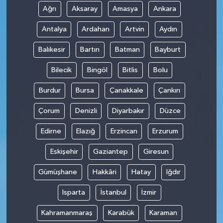
Ağrı
Aksaray
Amasya
Ankara
Antalya
Ardahan
Artvin
Aydın
Balıkesir
Bartın
Batman
Bayburt
Bilecik
Bingöl
Bitlis
Bolu
Burdur
Bursa
Çanakkale
Çankırı
Çorum
Denizli
Diyarbakır
Düzce
Edirne
Elazığ
Erzincan
Erzurum
Eskişehir
Gaziantep
Giresun
Gümüşhane
Hakkâri
Hatay
Iğdır
Isparta
İstanbul
İzmir
Kahramanmaraş
Karabük
Karaman