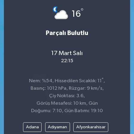
°
GÜNDEM
16
MAGAZİN
Parçalı Bulutlu
OTOMOBİL
17 Mart Salı
SAGLIK
22:15
SİYASET
°
Nem: %54, Hissedilen Sıcaklık: 11
,
SPOR
Basınç: 1012 hPa, Rüzgar: 9 km/s,
Çiy Noktası: 3.6,
Görüş Mesafesi: 10 km, Gün
Doğumu: 7:10, Gün Batımı: 19:10
Adana
Adıyaman
Afyonkarahisar