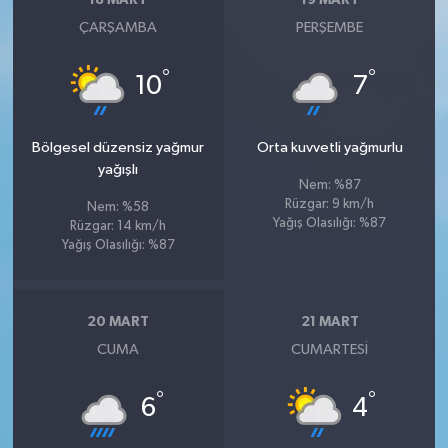
18 MART
19 MART
ÇARŞAMBA
PERŞEMBE
°
°
10
7
Bölgesel düzensiz yağmur
Orta kuvvetli yağmurlu
yağışlı
Nem: %87
Rüzgar: 9 km/h
Nem: %58
Yağış Olasılığı: %87
Rüzgar: 14 km/h
Yağış Olasılığı: %87
20 MART
21 MART
CUMA
CUMARTESI
°
°
6
4