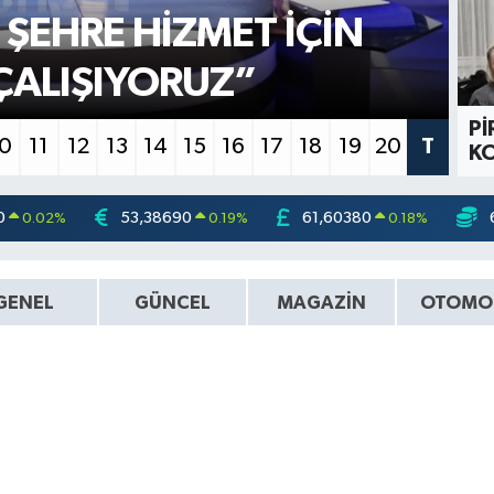
 ŞEHRE HİZMET İÇİN
B
ÇALIŞIYORUZ”
M
Pİ
10
11
12
13
14
15
16
17
18
19
20
T
KO
0
53,38690
61,60380
0.02
%
0.19
%
0.18
%
GENEL
GÜNCEL
MAGAZİN
OTOMO