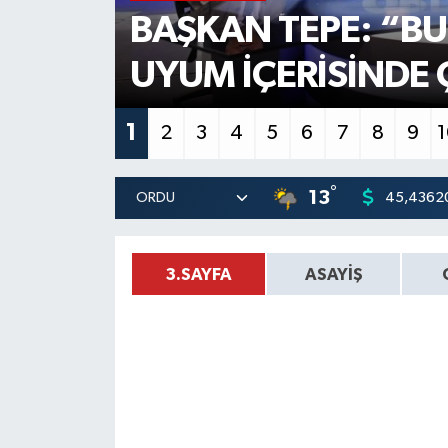
BAŞKAN TEPE: “BU
GÜNDEM
UYUM İÇERİSİNDE 
MAGAZİN
1
2
3
4
5
6
7
8
9
OTOMOBİL
SAGLIK
°
13
45,4362
SİYASET
3.SAYFA
ASAYİŞ
SPOR