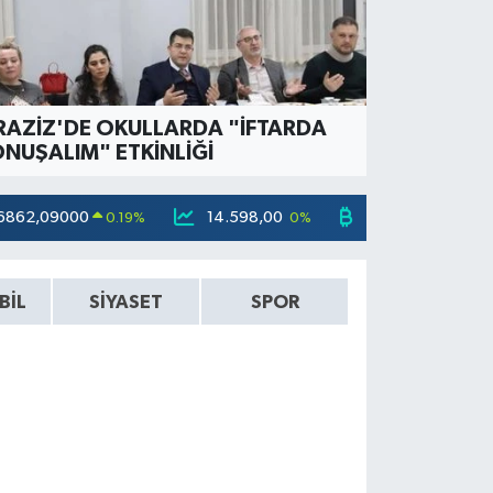
AŞKAN GÜLER’DEN BERAT 
ESAJI
RAZİZ'DE OKULLARDA "İFTARDA
NUŞALIM" ETKİNLİĞİ
6862,09000
14.598,00
79.591,74
0.19
%
0
%
-1.82
BİL
SİYASET
SPOR