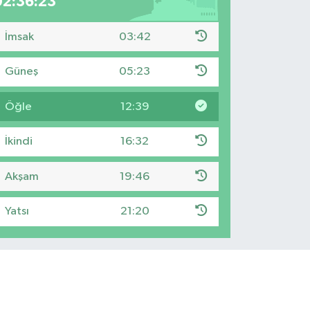
02:36:22
İmsak
03:42
Güneş
05:23
Öğle
12:39
İkindi
16:32
Akşam
19:46
Yatsı
21:20