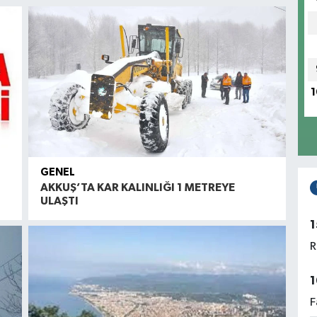
1
GENEL
AKKUŞ’TA KAR KALINLIĞI 1 METREYE
ULAŞTI
1
R
1
F