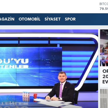
BITC
79.5
DOL
45,4
AGAZİN
OTOMOBİL
SİYASET
SPOR
EUR
53,3
STER
61,6
G.AL
686
BİST
14.5
OR
20
EV
G