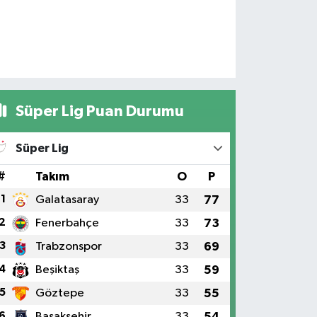
Süper Lig Puan Durumu
Süper Lig
#
Takım
O
P
1
Galatasaray
33
77
2
Fenerbahçe
33
73
3
Trabzonspor
33
69
4
Beşiktaş
33
59
5
Göztepe
33
55
6
Başakşehir
33
54