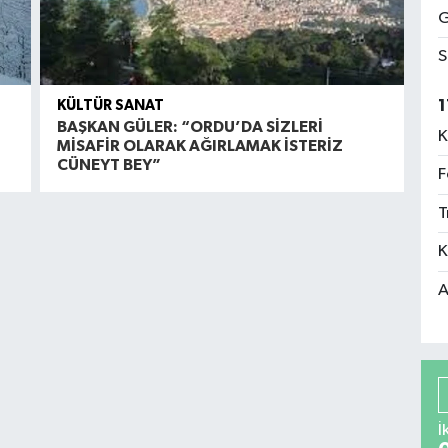
G
S
1
KÜLTÜR SANAT
BAŞKAN GÜLER: “ORDU’DA SİZLERİ
K
MİSAFİR OLARAK AĞIRLAMAK İSTERİZ
CÜNEYT BEY”
F
T
K
A
İ