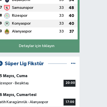
7
Samsunspor
33
48
8
Rizespor
33
40
9
Konyaspor
33
40
0
Alanyaspor
33
37
Detaylar için tıklayın
Süper Lig Fikstür
5 Mayıs, Cuma
izespor - Beşiktaş
20:00
6 Mayıs, Cumartesi
atih Karagümrük - Alanyaspor
17:00