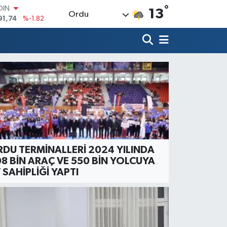
°
OIN
13
Ordu
91,74
%-1.82
AR
3620
%0.02
O
8690
%0.19
LİN
0380
%0.18
TIN
2,09000
%0.19
100
98,00
%0
DU TERMİNALLERİ 2024 YILINDA
8 BİN ARAÇ VE 550 BİN YOLCUYA
 SAHİPLİĞİ YAPTI
ÜNDEM