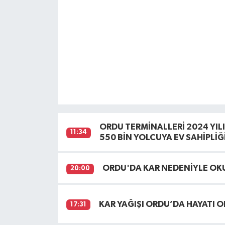
ORDU TERMİNALLERİ 2024 YIL
11:34
550 BİN YOLCUYA EV SAHİPLİĞİ
ORDU'DA KAR NEDENİYLE OKUL
20:00
KAR YAĞIŞI ORDU’DA HAYATI 
17:31