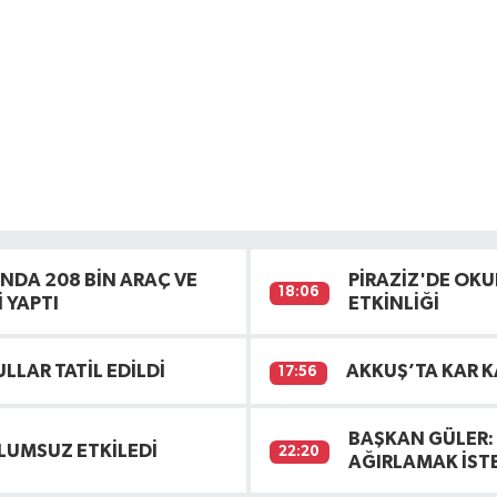
INDA 208 BİN ARAÇ VE
PİRAZİZ'DE OK
18:06
 YAPTI
ETKİNLİĞİ
LAR TATİL EDİLDİ
AKKUŞ’TA KAR K
17:56
BAŞKAN GÜLER: 
OLUMSUZ ETKİLEDİ
22:20
AĞIRLAMAK İST