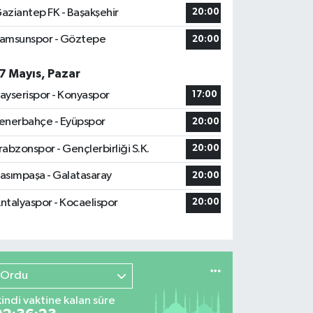
aziantep FK - Başakşehir
20:00
amsunspor - Göztepe
20:00
7 Mayıs, Pazar
ayserispor - Konyaspor
17:00
enerbahçe - Eyüpspor
20:00
rabzonspor - Gençlerbirliği S.K.
20:00
asımpaşa - Galatasaray
20:00
ntalyaspor - Kocaelispor
20:00
Ordu
kindi vaktine kalan süre